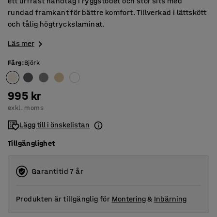
ett urfräst handtag i ryggstödet och stor sits med
rundad framkant för bättre komfort. Tillverkad i lättskött
och tålig högtryckslaminat.
Läs mer
Färg
:
Björk
995 kr
exkl. moms
Lägg till i önskelistan
Tillgänglighet
Garantitid 7 år
Produkten är tillgänglig för
Montering
&
Inbärning