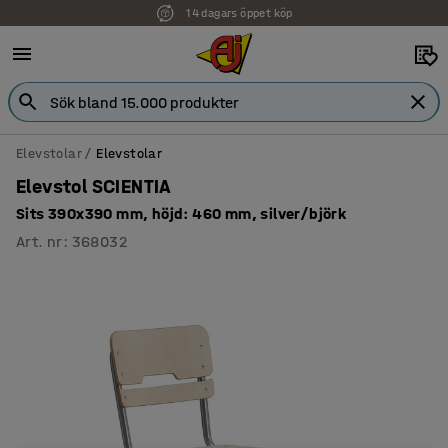
14 dagars öppet köp
Faktura för företag
Elevstolar
Elevstolar
Elevstol SCIENTIA
Sits 390x390 mm, höjd: 460 mm, silver/björk
Art. nr
:
368032