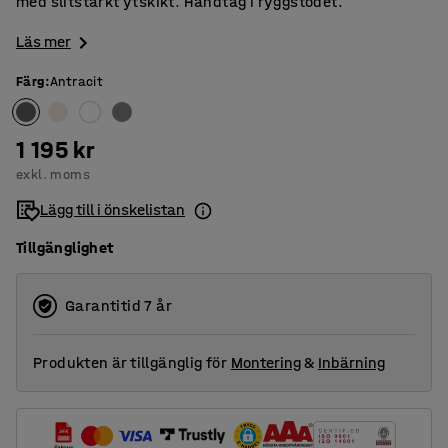
med slitstarkt ytskikt. Handtag i ryggstödet.
Läs mer
Färg
:
Antracit
1 195 kr
exkl. moms
Lägg till i önskelistan
Tillgänglighet
Garantitid 7 år
Produkten är tillgänglig för
Montering
&
Inbärning