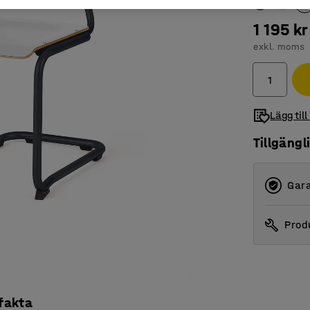
1 195 kr
exkl. moms
Lägg till
Tillgängl
Gara
Produ
 fakta