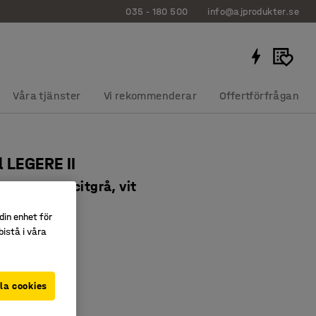
035 - 180 500
info@ajprodukter.se
Våra tjänster
Vi rekommenderar
Offertförfrågan
l LEGERE II
0 mm, antracitgrå, vit
6333
din enhet för
istå i våra
ningsbar
r
slaminat
la cookies