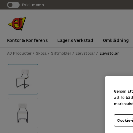
exkl. moms
Kontor & Konferens
Lager & Verkstad
Omklädning
AJ Produkter
Skola
Sittmöbler
Elevstolar
Elevstolar
Genom att 
att förbät
marknadsf
Cookie-