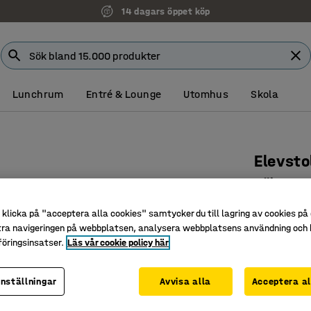
14 dagars öppet köp
Lunchrum
Entré & Lounge
Utomhus
Skola
Elevsto
Höjd: 45
Art. nr
:
36
klicka på "acceptera alla cookies" samtycker du till lagring av cookies på 
tra navigeringen på webbplatsen, analysera webbplatsens användning och b
Upphäng
öringsinsatser.
Läs vår cookie policy här
Stapelba
Högtryck
inställningar
Avvisa alla
Acceptera al
Färg
:
Vit