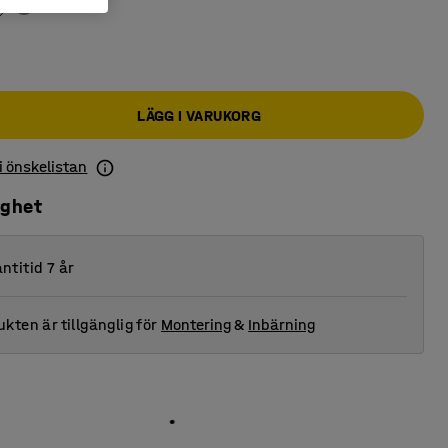
LÄGG I VARUKORG
 i önskelistan
ighet
ntitid 7 år
kten är tillgänglig för
Montering
&
Inbärning