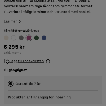
böcker och annat skolmaterial. Hurtsen har öppna
hyllfack samt smidiga lådor som rymmer A4-format.
Tillverkad i tåligt laminat och utrustad med sockel.
Läs mer
Färg lådfront
:
Mörkrosa
6 295 kr
exkl. moms
Lägg till i önskelistan
Tillgänglighet
Garantitid 7 år
Produkten är tillgänglig för
Inbärning