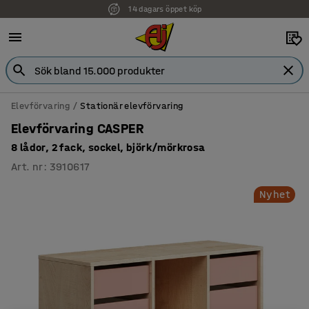
14 dagars öppet köp
Elevförvaring
Stationär elevförvaring
Elevförvaring CASPER
8 lådor, 2 fack, sockel, björk/mörkrosa
Art. nr
:
3910617
Nyhet