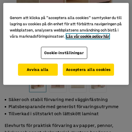
Genom att klicka på "acceptera alla cookies" samtycker du till
lagring av cookies på din enhet för att förbättra navigeringen på
webbplatsen, analysera webbplatsens användning och bistå i
våra marknadsföringsinsatser.
Läs vår cookie policy här
Cookie-inställningar
Avvisa alla
Acceptera alla cookies
Säker och stabil förvaring med vägginfästning
Platsbesparande med generöst förvaringsutrymme
Tillverkad i slitstarkt och lättskött laminat
Elevhurts för praktisk förvaring av papper, pennor,