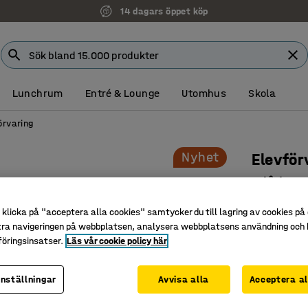
14 dagars öppet köp
Lunchrum
Entré & Lounge
Utomhus
Skola
örvaring
Nyhet
Elevför
8 lådor, 
Art. nr
:
391
klicka på "acceptera alla cookies" samtycker du till lagring av cookies på 
tra navigeringen på webbplatsen, analysera webbplatsens användning och b
Säker och
öringsinsatser.
Läs vår cookie policy här
Platsbes
Tillverkad
inställningar
Avvisa alla
Acceptera al
Färg lådfron