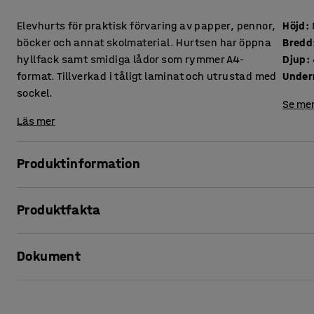
Elevhurts för praktisk förvaring av papper, pennor,
Höjd
:
böcker och annat skolmaterial. Hurtsen har öppna
Bredd
hyllfack samt smidiga lådor som rymmer A4-
Djup
:
format. Tillverkad i tåligt laminat och utrustad med
Under
sockel.
Se mer
Läs mer
Produktinformation
Denna hurts passar utmärkt för elevernas personliga förv
Produktfakta
format och erbjuder mycket förvaring på liten yta. Den enkl
flesta skolmiljöer.
Höjd
:
800
mm
Dokument
Bredd
:
1200
mm
Elevförvaringen har både öppna hyllfack och smidiga lådor
Djup
:
460
mm
skolmaterial. Låt förslagsvis eleverna dela förvaringsfack ell
Underrede
:
Sockel
Skriv ut produktblad
Förvaringen fungerar lika bra att använda till gemensam f
Färg
:
Björk