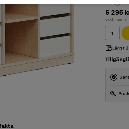
6 295 k
exkl. moms
Lägg till
Tillgängl
Gara
Produ
 fakta