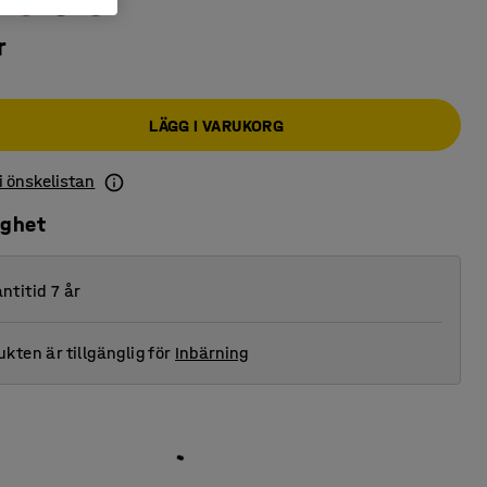
r
LÄGG I VARUKORG
 i önskelistan
ighet
ntitid 7 år
kten är tillgänglig för
Inbärning