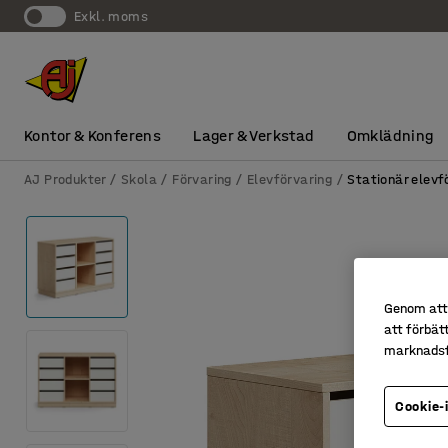
exkl. moms
Kontor & Konferens
Lager & Verkstad
Omklädning
AJ Produkter
Skola
Förvaring
Elevförvaring
Stationär elevf
Genom att 
att förbät
marknadsf
Cookie-