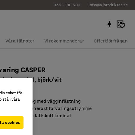
035 - 180 500
info@ajprodukter.se
Våra tjänster
Vi rekommenderar
Offertförfrågan
varing CASPER
2 fack, sockel, björk/vit
0613
din enhet för
istå i våra
 stabil förvaring med vägginfästning
parande med generöst förvaringsutrymme
 i slitstarkt och lättskött laminat
la cookies
t
:
Vit