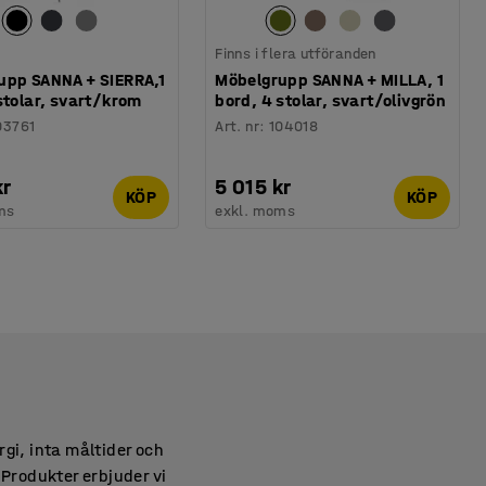
Finns i flera utföranden
upp SANNA + SIERRA,1
Möbelgrupp SANNA + MILLA, 1
stolar, svart/krom
bord, 4 stolar, svart/olivgrön
03761
Art. nr
:
104018
kr
5 015 kr
KÖP
KÖP
ms
exkl. moms
rgi, inta måltider och
 Produkter erbjuder vi