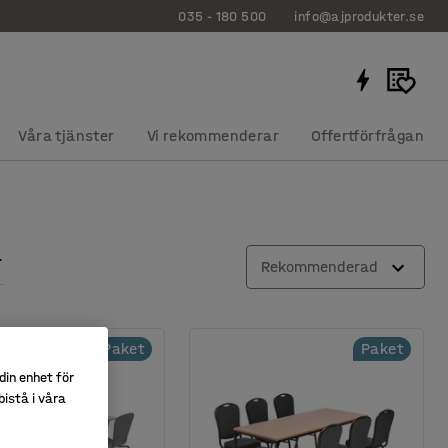
035 - 180 500
info@ajprodukter.se
Våra tjänster
Vi rekommenderar
Offertförfrågan
Rekommenderad
Paket
Paket
din enhet för
istå i våra