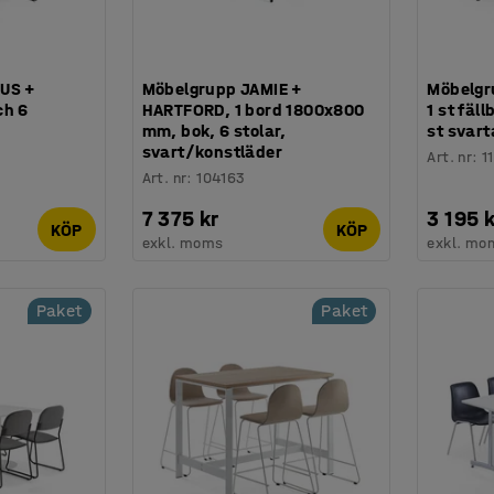
US +
Möbelgrupp JAMIE +
Möbelgr
ch 6
HARTFORD, 1 bord 1800x800
1 st fäl
mm, bok, 6 stolar,
st svart
svart/konstläder
Art. nr
:
1
Art. nr
:
104163
7 375 kr
3 195 k
KÖP
KÖP
exkl. moms
exkl. mo
Paket
Paket