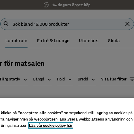
14 dagars öppet köp
Lunchrum
Entré & Lounge
Utomhus
Skola
 för matsalen
Färg stativ
Längd
Höjd
Bredd
Visa fler filter
Paket
Paket
klicka på "acceptera alla cookies" samtycker du till lagring av cookies på 
tra navigeringen på webbplatsen, analysera webbplatsens användning och b
öringsinsatser.
Läs vår cookie policy här