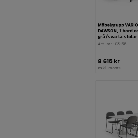
Möbelgrupp VARIO
DAWSON, 1 bord o
grå/svarta stolar
Art. nr
:
103135
8 615 kr
exkl. moms