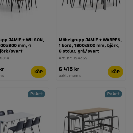
upp JAMIE + WILSON,
Möbelgrupp JAMIE + WARREN,
1200x800 mm, 4
1 bord, 1800x800 mm, björk,
björk/svart
6 stolar, grå/svart
15814
Art. nr
:
124362
kr
6 415 kr
KÖP
KÖP
ms
exkl. moms
Paket
Paket