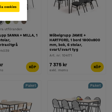
la cookies
lera utföranden
upp SANNA + MILLA, 1
Möbelgrupp JAMIE +
stolar,
HARTFORD, 1 bord 1800x800
ntracitgrå
mm, bok, 6 stolar,
svart/svart tyg
04039
Art. nr
:
104171
kr
7 375 kr
KÖP
KÖP
ms
exkl. moms
Paket
Paket