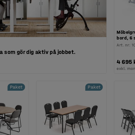
Möbelgr
bord, 6 
Art. nr
:
1
a som gör dig aktiv på jobbet.
4 695 
exkl. mo
Paket
Paket