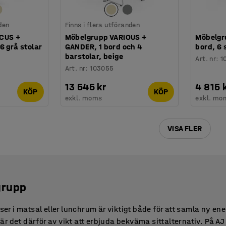
den
Finns i flera utföranden
CUS +
Möbelgrupp VARIOUS +
Möbelgr
6 grå stolar
GANDER, 1 bord och 4
bord, 6 
barstolar, beige
Art. nr
:
1
Art. nr
:
103055
13 545 kr
4 815 
KÖP
KÖP
exkl. moms
exkl. mo
VISA FLER
grupp
tser i matsal eller lunchrum är viktigt både för att samla ny ene
r det därför av vikt att erbjuda bekväma sittalternativ. På AJ