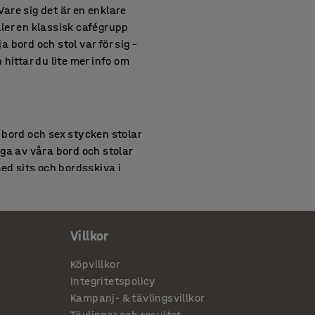
are sig det är en enklare
ler en klassisk cafégrupp
ja bord och stol var för sig –
hittar du lite mer info om
 bord och sex stycken stolar
nga av våra bord och stolar
med sits och bordsskiva i
Villkor
assar dessutom väldigt bra
, för att sedan lika lätt
Köpvillkor
transportör som stolskärra
Integritetspolicy
Kampanj- & tävlingsvillkor
Tävlingar och resultat