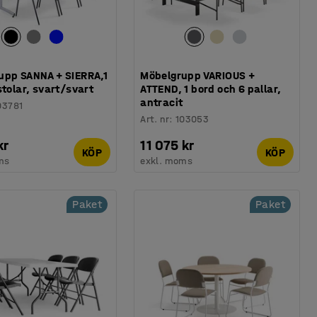
upp SANNA + SIERRA,1
Möbelgrupp VARIOUS +
stolar, svart/svart
ATTEND, 1 bord och 6 pallar,
antracit
03781
Art. nr
:
103053
kr
11 075 kr
KÖP
KÖP
ms
exkl. moms
Paket
Paket