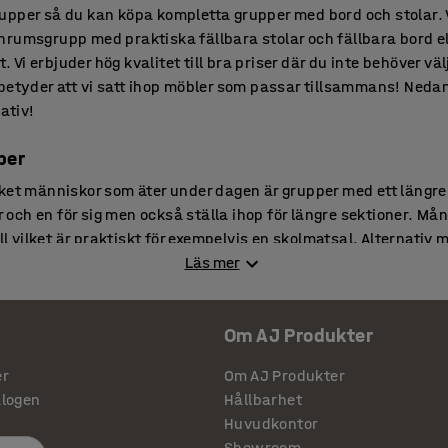
pper så du kan köpa kompletta grupper med bord och stolar. V
rumsgrupp med praktiska fällbara stolar och fällbara bord el
t. Vi erbjuder hög kvalitet till bra priser där du inte behöver väl
betyder att vi satt ihop möbler som passar tillsammans! Nedan 
ativ!
per
ket människor som äter under dagen är grupper med ett längre
ar och en för sig men också ställa ihop för längre sektioner. Må
all vilket är praktiskt för exempelvis en skolmatsal. Alternativ 
 att torka av och hålla rena.
Läs mer
tolar
Om AJ Produkter
m är klappstolar och ett fällbord det rätta alternativet. De p
aler och konferens. Personal kan snabbt och enkelt ställa fram
er
Om AJ Produkter
I hopfällt läge är möblerna lätta att transportera på en möbel
alogen
Hållbarhet
n därför ställas undan och ta minimalt med plats.
Huvudkontor
Showroom