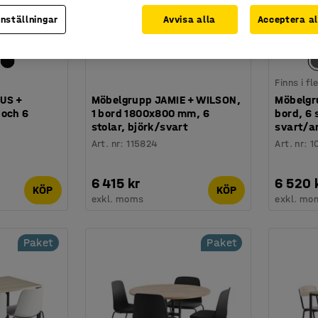
inställningar
Avvisa alla
Acceptera al
Finns i f
US +
Möbelgrupp JAMIE + WILSON,
Möbelgr
 och 6
1 bord 1800x800 mm, 6
bord, 6 
stolar, björk/svart
svart/a
Art. nr
:
115824
Art. nr
:
1
6 415 kr
6 520 
KÖP
KÖP
exkl. moms
exkl. mo
Paket
Paket