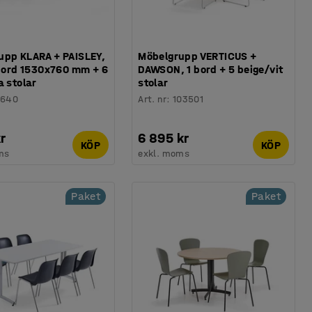
upp KLARA + PAISLEY,
Möbelgrupp VERTICUS +
lbord 1530x760 mm + 6
DAWSON, 1 bord + 5 beige/vit
a stolar
stolar
1640
Art. nr
:
103501
r
6 895 kr
KÖP
KÖP
ms
exkl. moms
Paket
Paket