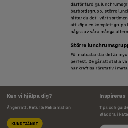
därför färdiga lunchrumsgru
barbordsgrupp, större lunch
hittar du det i vårt sortimen
att köpa en komplett grupp 
några av våra många altern
Större lunchrumsgrup
För matsalar där det är myc
perfekt. De går att ställa v
har kraftiga rörstativ i met
laminat är enkla och smidiga
Fällbord och fällbara s
Kan vi hjälpa dig?
Inspireras
För rum som ofta möbleras o
för exempelvis fest, mässlok
Ångerrätt, Retur & Reklamation
Tips och guid
fälla ihop och frigöra yta. 
Bläddra i kat
eller bordsvagn. Gruppen ka
KUNDTJÄNST