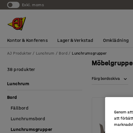
exkl. moms
Kontor & Konferens
Lager & Verkstad
Omklädning
AJ Produkter
Lunchrum
Bord
Lunchrumsgrupper
Möbelgrupper
38 produkter
Färg bordsskiva
Lunchrum
Bord
Fällbord
Genom att 
att förbät
Lunchrumsbord
marknadsf
Lunchrumsgrupper