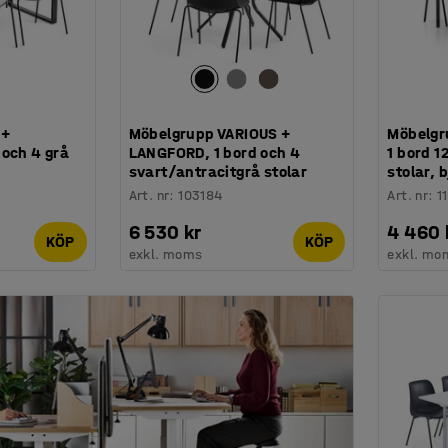
 +
Möbelgrupp VARIOUS +
Möbelgr
 och 4 grå
LANGFORD, 1 bord och 4
1 bord 
svart/antracitgrå stolar
stolar, 
Art. nr
:
103184
Art. nr
:
1
6 530 kr
4 460 
KÖP
KÖP
exkl. moms
exkl. mo