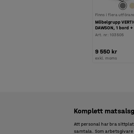
Finns i flera utföran
Möbelgrupp VERTI
DAWSON, 1 bord + 
Art. nr
:
103505
9 550 kr
exkl. moms
Komplett matsals
Att personal har bra sittpla
samtala. Som arbetsgivare ä