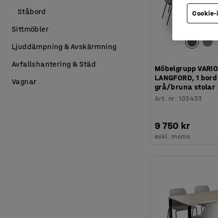
Ståbord
Cookie-
Sittmöbler
Ljuddämpning & Avskärmning
Avfallshantering & Städ
Möbelgrupp VARIO
LANGFORD, 1 bord
Vagnar
grå/bruna stolar
Art. nr
:
103433
9 750 kr
exkl. moms