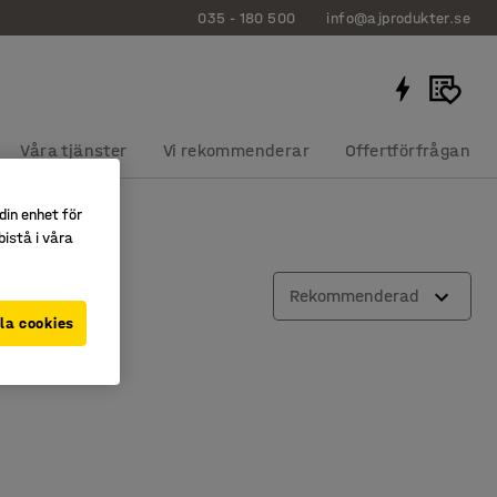
035 - 180 500
info@ajprodukter.se
Våra tjänster
Vi rekommenderar
Offertförfrågan
din enhet för
istå i våra
Rekommenderad
la cookies