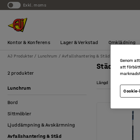
exkl. moms
Kontor & Konferens
Lager & Verkstad
Omklädning
AJ Produkter
Lunchrum
Avfallshantering & Städ
Städutrustn
Genom att 
Städtillbehö
att förbät
2 produkter
marknadsf
Längd
Bredd
Lunchrum
Cookie-
Bord
Sittmöbler
Ljuddämpning & Avskärmning
Avfallshantering & Städ