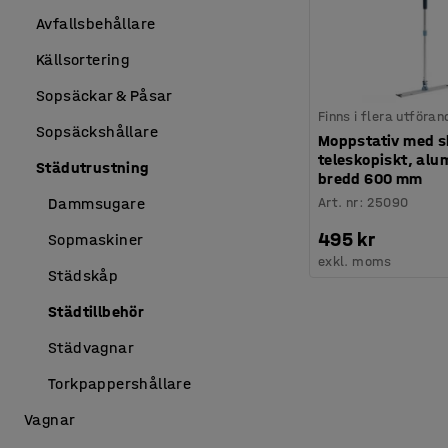
Avfallsbehållare
Källsortering
Sopsäckar & Påsar
Finns i flera utföran
Sopsäckshållare
Moppstativ med s
teleskopiskt, alu
Städutrustning
bredd 600 mm
Art. nr
:
25090
Dammsugare
495 kr
Sopmaskiner
exkl. moms
Städskåp
Städtillbehör
Städvagnar
Torkpappershållare
Vagnar