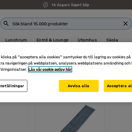
14 dagars öppet köp
Lunchrum
Entré & Lounge
Utomhus
Skola
ing
Städtillbehör
klicka på "acceptera alla cookies" samtycker du till lagring av cookies på 
r
tra navigeringen på webbplatsen, analysera webbplatsens användning och b
öringsinsatser.
Läs vår cookie policy här
inställningar
Avvisa alla
Acceptera al