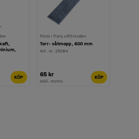
den
Finns i flera utföranden
kaft,
Torr- våtmopp, 600 mm
minium,
Art. nr
:
25084
65 kr
KÖP
KÖP
exkl. moms