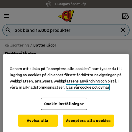
14 dagars öppet köp
Källsortering
Batterilådor
Batterilådor
Genom att klicka på "acceptera alla cookies" samtycker du till
lagring av cookies på din enhet för att förbättra navigeringen på
webbplatsen, analysera webbplatsens användning och bistå i
Filtrera
Sortera
våra marknadsföringsinsatser.
Läs vår cookie policy här
1 produkter
Cookie-inställningar
Avvisa alla
Acceptera alla cookies