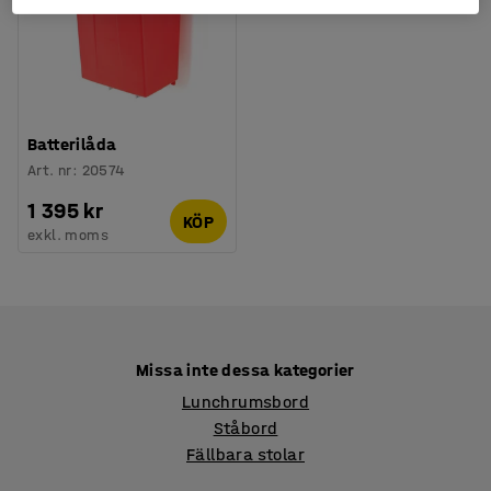
Batterilåda
Art. nr
:
20574
1 395 kr
KÖP
exkl. moms
Missa inte dessa kategorier
Lunchrumsbord
Ståbord
Fällbara stolar