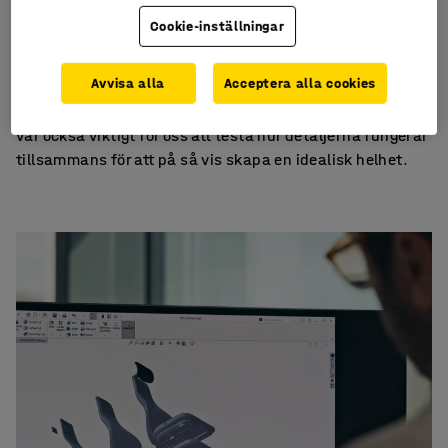
och form. Vårt mål var att ta fram en ny
kontorsstol
med
Cookie-inställningar
relevanta, användarvänliga funktioner, en behaglig
sittupplevelse samt ett tilltalande utseende. Genom
Avvisa alla
Acceptera alla cookies
diskussioner och skissgenerering utvecklades en stol där
varje enskild del är genomtänkt och ändamålsenlig. Det
var också viktigt för oss att testa hur detaljerna fungerar
tillsammans för att på så vis skapa en idealisk helhet.