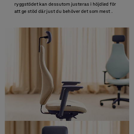
ryggstödet kan dessutom justeras i höjdled för
att ge stöd där just du behöver det som mest .