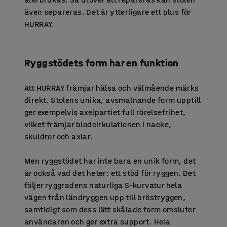
även separeras. Det är ytterligare ett plus för
HURRAY.
Ryggstödets form har en funktion
Att HURRAY främjar hälsa och välmående märks
direkt. Stolens unika, avsmalnande form upptill
ger exempelvis axelpartiet full rörelsefrihet,
vilket främjar blodcirkulationen i nacke,
skuldror och axlar.
Men ryggstödet har inte bara en unik form, det
är också vad det heter: ett stöd för ryggen. Det
följer ryggradens naturliga S-kurvatur hela
vägen från ländryggen upp till bröstryggen,
samtidigt som dess lätt skålade form omsluter
användaren och ger extra support. Hela