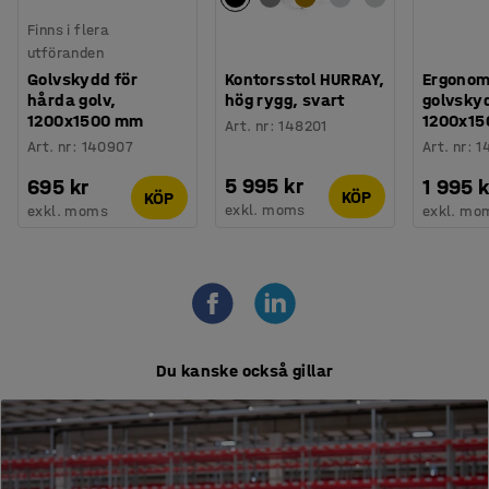
Finns i flera
utföranden
Golvskydd för
Kontorsstol HURRAY,
Ergonom
hårda golv,
hög rygg, svart
golvsky
1200x1500 mm
1200x1
Art. nr
:
148201
Art. nr
:
140907
Art. nr
:
1
5 995 kr
695 kr
1 995 k
KÖP
KÖP
exkl. moms
exkl. moms
exkl. mo
Du kanske också gillar