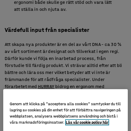
ergonomi både skulle ge rätt stöd och vara lätt
att ställa in och njuta av.
Värdefull input från specialister
Att skapa nya produkter är en del av vårt DNA – ca 30 %
av vårt sortiment är designat och tillverkat i egen regi.
Därför kunde vi följa en inarbetad process, från
förstudie till färdig produkt. Vi strävar alltid efter att bli
bättre och lära oss mer vilket betyder att vi inte är
främmande för att rådfråga specialister. Under
förarbetet med
HURRAY
bidrog en ergonom med
kunskaper om anatomi och sittandets grunder. Först
därefter började vårt designteam skissa på en ny och
Genom att klicka på "acceptera alla cookies" samtycker du till
bättre sittlösning utifrån kroppens behov.
lagring av cookies på din enhet för att förbättra navigeringen på
webbplatsen, analysera webbplatsens användning och bistå i
Vi har även haft ett tätt samarbete med den italienska
våra marknadsföringsinsatser.
Läs vår cookie policy här
tillverkaren som är experter på kontorsstolars funktion