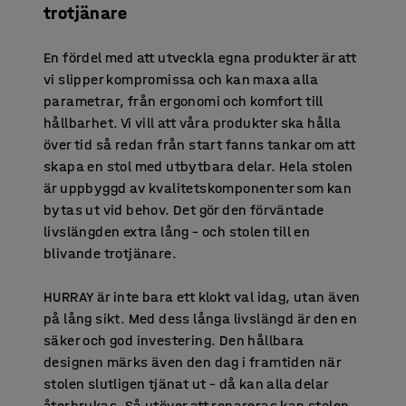
trotjänare
En fördel med att utveckla egna produkter är att
vi slipper kompromissa och kan maxa alla
parametrar, från ergonomi och komfort till
hållbarhet. Vi vill att våra produkter ska hålla
över tid så redan från start fanns tankar om att
skapa en stol med utbytbara delar. Hela stolen
är uppbyggd av kvalitetskomponenter som kan
bytas ut vid behov. Det gör den förväntade
livslängden extra lång – och stolen till en
blivande trotjänare.
HURRAY är inte bara ett klokt val idag, utan även
på lång sikt. Med dess långa livslängd är den en
säker och god investering. Den hållbara
designen märks även den dag i framtiden när
stolen slutligen tjänat ut – då kan alla delar
återbrukas. Så utöver att repareras kan stolen