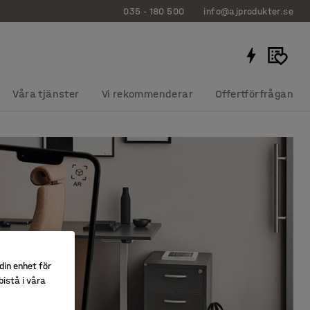
035 - 180 500
info@ajprodukter.se
Våra tjänster
Vi rekommenderar
Offertförfrågan
din enhet för
istå i våra