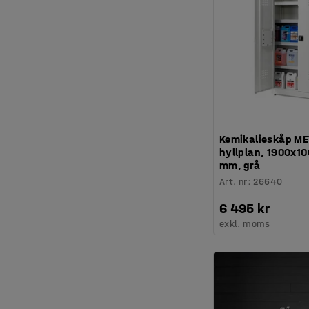
Kemikalieskåp M
hyllplan, 1900x1
mm, grå
Art. nr
:
26640
6 495 kr
exkl. moms