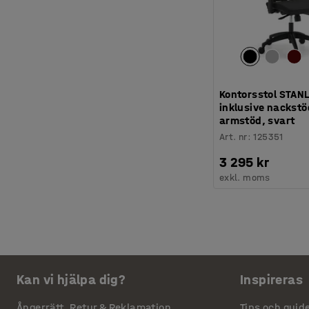
Kontorsstol STANL
inklusive nackstö
armstöd, svart
Art. nr
:
125351
3 295 kr
exkl. moms
Kan vi hjälpa dig?
Inspireras
Ångerrätt, Retur & Reklamation
Tips och guid