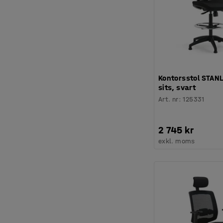
Kontorsstol STANL
sits, svart
Art. nr
:
125331
2 745 kr
exkl. moms