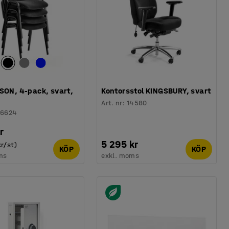
SON, 4-pack, svart,
Kontorsstol KINGSBURY, svart
Art. nr
:
14580
16624
r
5 295 kr
r/st)
KÖP
KÖP
ms
exkl. moms