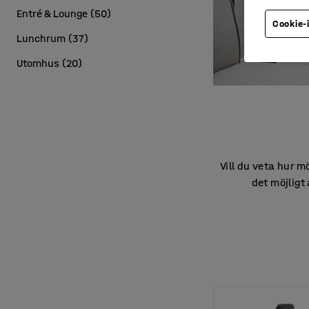
Entré & Lounge
(
50
)
Cookie-
Lunchrum
(
37
)
Utomhus
(
20
)
Vill du veta hur m
det möjligt