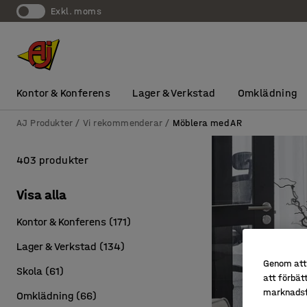
exkl. moms
Kontor & Konferens
Lager & Verkstad
Omklädning
AJ Produkter
Vi rekommenderar
Möblera med AR
403 produkter
Visa alla
Kontor & Konferens
(
171
)
Lager & Verkstad
(
134
)
Genom att 
Skola
(
61
)
att förbät
marknadsf
Omklädning
(
66
)