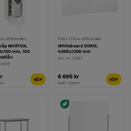
lera utföranden
Finns i flera utföranden
kåp MORTON,
Whiteboard DORIS,
x100 mm, 100
4005x1205 mm
kodlås
Art. nr
:
11337
34613
r
6 695 kr
KÖP
KÖP
ms
exkl. moms