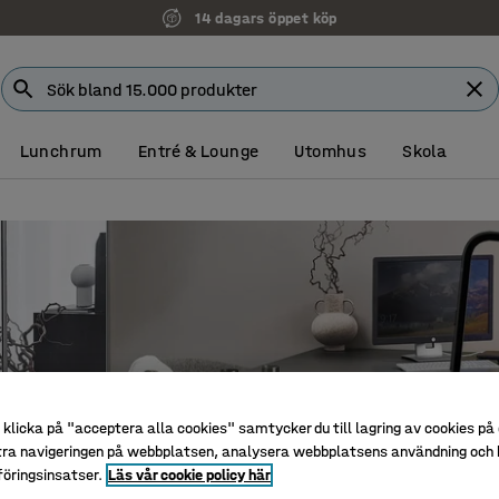
14 dagars öppet köp
Lunchrum
Entré & Lounge
Utomhus
Skola
klicka på "acceptera alla cookies" samtycker du till lagring av cookies på 
tra navigeringen på webbplatsen, analysera webbplatsens användning och b
öringsinsatser.
Läs vår cookie policy här