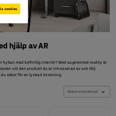
la cookies
d hjälp av AR
ler hyllan med befintlig interiör? Med augmented reality är
olen vid den produkt du är intresserad av och följ
 du söker för en lyckad inredning.
Rekommenderad