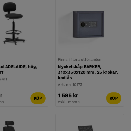
Finns i flera utföranden
ol ADELAIDE, hög,
Nyckelskåp BARKER,
rt
310x350x120 mm, 25 krokar,
kodlås
3411
Art. nr
:
10173
r
1 595 kr
KÖP
KÖP
ms
exkl. moms