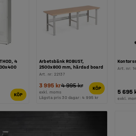
ETHOD, 4
Arbetsbänk ROBUST,
Kontors
000x400
2500x800 mm, härdad board
Art. nr
:
1
Art. nr
:
22137
3 995 kr
4 995 kr
KÖP
5 695 
exkl. moms
KÖP
Lägsta pris 30 dagar:
4 995 kr
exkl. mo