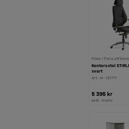
Finns i flera utföran
Kontorsstol STIRL
svart
Art. nr
:
121771
5 395 kr
exkl. moms