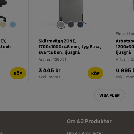
Finns i f
EY,
Skärmvägg ZONE,
Arbetsb
d och
1700x1000x46 mm, tyg Etna,
1200x60
svarta ben, ljusgrå
ljusgrå
Art. nr
:
129331
Art. nr
:
2
3 445 kr
4 695 
KÖP
KÖP
exkl. moms
exkl. mo
VISA FLER
Om AJ Produkter
er
Om AJ Produkter