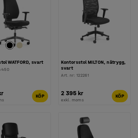
stol WATFORD, svart
Kontorsstol MILTON, nätrygg,
svart
4450
Art. nr
:
122261
kr
2 395 kr
KÖP
KÖP
ms
exkl. moms