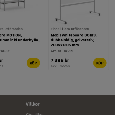
lera utföranden
Finns i flera utföranden
ord MOTION,
Mobil whiteboard DORIS,
0mm inkl underhylla,
dubbelsidig, golvstativ,
2005x1205 mm
740871
Art. nr
:
14229
kr
7 395 kr
KÖP
KÖP
ms
exkl. moms
Villkor
Köpvillkor