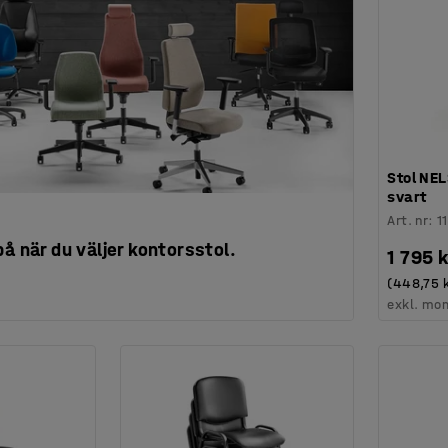
Stol NEL
svart
Art. nr
:
1
på när du väljer kontorsstol.
1 795 k
(448,75 k
exkl. mo