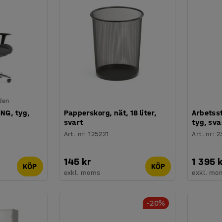
den
ING, tyg,
Papperskorg, nät, 18 liter,
Arbetsst
svart
tyg, sva
Art. nr
:
125221
Art. nr
:
2
145 kr
1 395 k
KÖP
KÖP
exkl. moms
exkl. mo
-20%