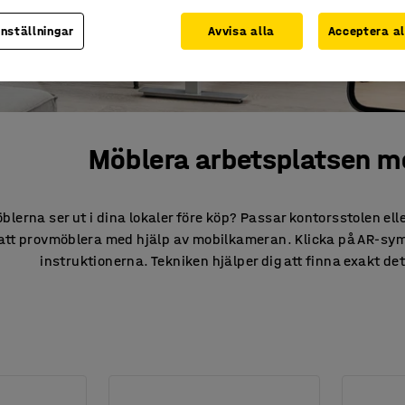
inställningar
Avvisa alla
Acceptera al
Möblera arbetsplatsen me
öblerna ser ut i dina lokaler före köp? Passar kontorsstolen el
 att provmöblera med hjälp av mobilkameran. Klicka på AR-symb
instruktionerna. Tekniken hjälper dig att finna exakt det