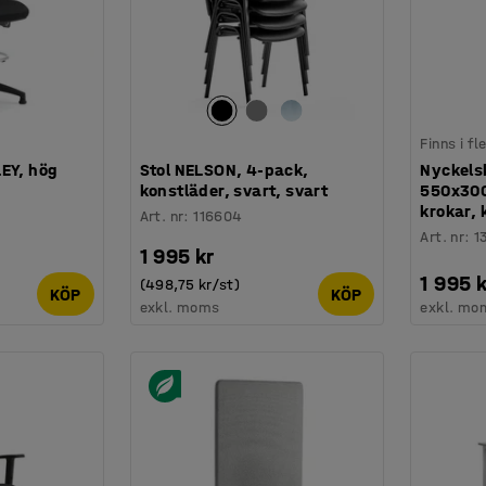
Finns i f
EY, hög
Stol NELSON, 4-pack,
Nyckels
konstläder, svart, svart
550x300
krokar, 
Art. nr
:
116604
Art. nr
:
1
1 995 kr
1 995 k
(498,75 kr/st)
KÖP
KÖP
exkl. moms
exkl. mo