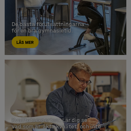
De bästa förutsättningarna 

för en bra gymnasietid.
LÄS MER
Kvalitetsexperten: Lär dig se 

vad som är  äkta kvalitet, och inte