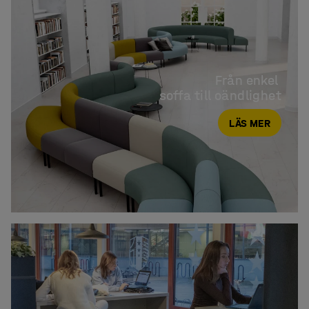
Från enkel 

soffa till oändlighet
LÄS MER