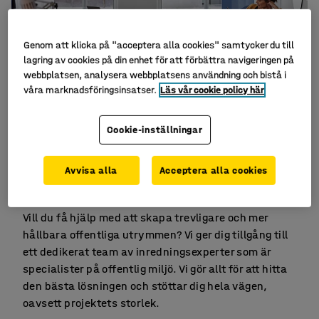
Genom att klicka på "acceptera alla cookies" samtycker du till
lagring av cookies på din enhet för att förbättra navigeringen på
webbplatsen, analysera webbplatsens användning och bistå i
våra marknadsföringsinsatser.
Läs vår cookie policy här
Cookie-inställningar
Avvisa alla
Acceptera alla cookies
Vi hjälper dig att inreda offentlig miljö
Vill du få hjälp med att skapa trevligare och mer
hållbara offentliga utrymmen? Vi ger dig tillgång till
ett dedikerat team av inredningsexperter som är
specialister på offentlig miljö. Vi gör allt för att hitta
den bästa lösningen och stöttar dig hela vägen,
oavsett projektets storlek.