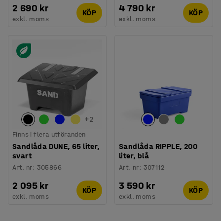
2 690 kr
4 790 kr
KÖP
KÖP
exkl. moms
exkl. moms
+
2
Finns i flera utföranden
Sandlåda DUNE, 65 liter,
Sandlåda RIPPLE, 200
svart
liter, blå
Art. nr
:
305866
Art. nr
:
307112
2 095 kr
3 590 kr
KÖP
KÖP
exkl. moms
exkl. moms