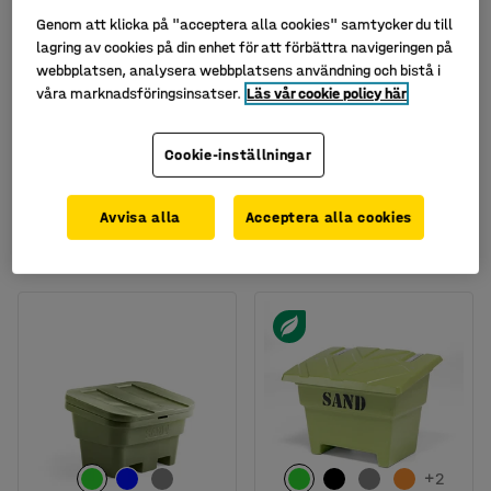
Genom att klicka på "acceptera alla cookies" samtycker du till
lagring av cookies på din enhet för att förbättra navigeringen på
webbplatsen, analysera webbplatsens användning och bistå i
+
2
+
2
våra marknadsföringsinsatser.
Läs vår cookie policy här
Sandlåda DUNE, 550
Sandlåda DUNE, 250
Cookie-inställningar
liter, grön
liter, svart
Art. nr
:
305901
Art. nr
:
305886
Avvisa alla
Acceptera alla cookies
4 790 kr
3 150 kr
KÖP
KÖP
exkl. moms
exkl. moms
+
2