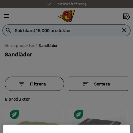
Faktura för företag
Vinterprodukter
Sandlådor
Sandlådor
Filtrera
Sortera
8 produkter