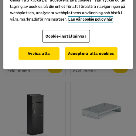
Genom att klicka på "acceptera alla cookies" samtycker du till
lagring av cookies på din enhet för att förbättra navigeringen på
webbplatsen, analysera webbplatsens användning och bistå i
våra marknadsföringsinsatser.
Läs vår cookie policy här
Cookie-inställningar
Brevlåda GAZETTE,
Brevlåda LETTER,
320x380x140 mm, svart
370x275x175 mm, svart
Art. nr
:
14574
Art. nr
:
14579
Avvisa alla
Acceptera alla cookies
595 kr
975 kr
KÖP
KÖP
exkl. moms
exkl. moms