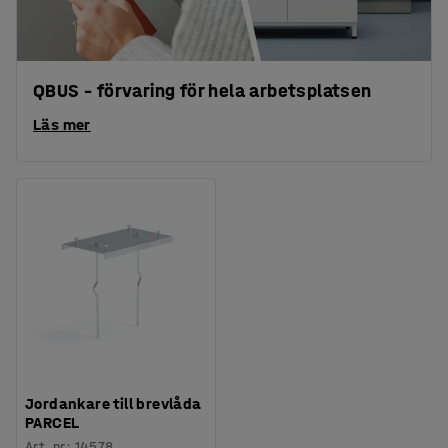
QBUS – förvaring för hela arbetsplatsen
Läs mer
Jordankare till brevlåda
PARCEL
Art. nr
:
14578