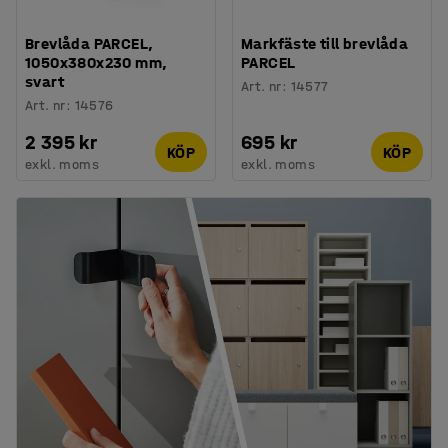
Brevlåda PARCEL,
Markfäste till brevlåda
1050x380x230 mm,
PARCEL
svart
Art. nr
:
14577
Art. nr
:
14576
2 395 kr
695 kr
KÖP
KÖP
exkl. moms
exkl. moms