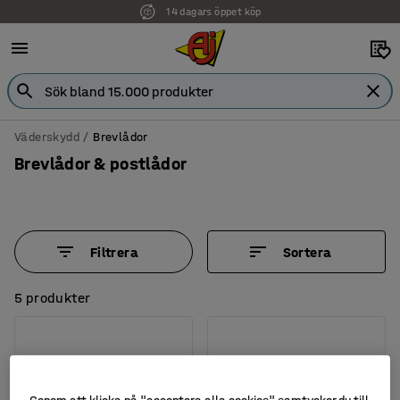
14 dagars öppet köp
Faktura för företag
Väderskydd
Brevlådor
Brevlådor & postlådor
Filtrera
Sortera
5 produkter