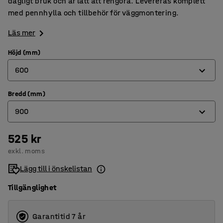
dagligt bruk och är lätt att rengöra. Levereras komplett
med pennhylla och tillbehör för väggmontering.
Läs mer
Höjd (mm)
600
Bredd (mm)
450
900
600
900
525 kr
600
exkl. moms
1000
900
Lägg till i önskelistan
1200
Tillgänglighet
Garantitid 7 år