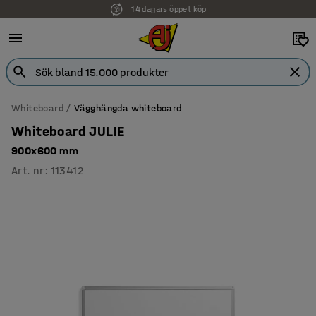
14 dagars öppet köp
Faktura för företag
Whiteboard
Vägghängda whiteboard
Whiteboard JULIE
900x600 mm
Art. nr
:
113412