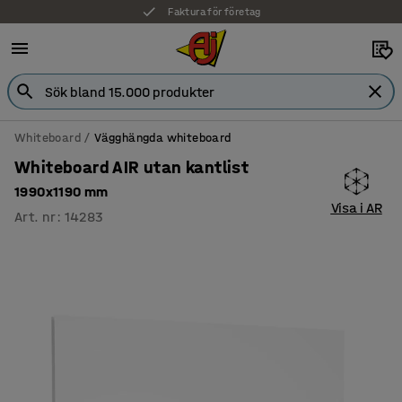
Faktura för företag
Whiteboard
Vägghängda whiteboard
Whiteboard AIR utan kantlist
1990x1190 mm
Visa i AR
Art. nr
:
14283