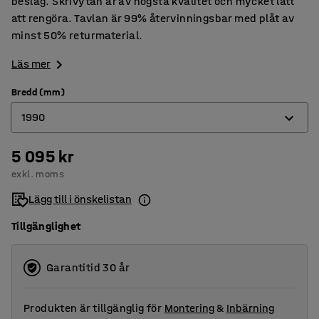
beslag. Skrivytan är av högsta kvalitet och mycket lätt
att rengöra. Tavlan är 99% återvinningsbar med plåt av
minst 50% returmaterial.
Läs mer
Bredd (mm)
1990
5 095 kr
990
exkl. moms
1490
Lägg till i önskelistan
1990
Tillgänglighet
2490
2990
Garantitid 30 år
Produkten är tillgänglig för
Montering
&
Inbärning