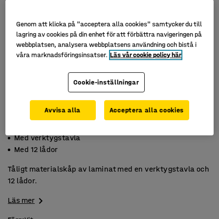
Genom att klicka på "acceptera alla cookies" samtycker du till
lagring av cookies på din enhet för att förbättra navigeringen på
webbplatsen, analysera webbplatsens användning och bistå i
våra marknadsföringsinsatser.
Läs vår cookie policy här
Cookie-inställningar
Avvisa alla
Acceptera alla cookies
Mjukstängande gångjärn
Med verktygstavla
Med 12 lådor
Tåligt materialskåp av laminat med en verktygstavla och
12 lådor.
Läs mer