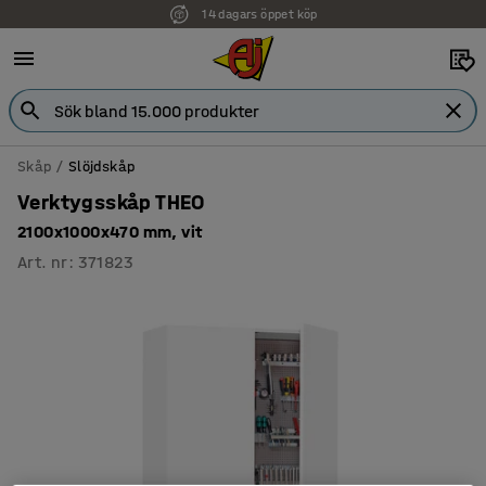
14 dagars öppet köp
Skåp
Slöjdskåp
Verktygsskåp THEO
2100x1000x470 mm, vit
Art. nr
:
371823