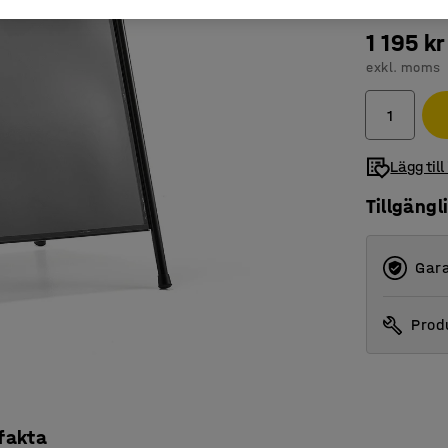
1 195 kr
exkl. moms
Lägg till
Tillgängl
Gara
Produ
 fakta