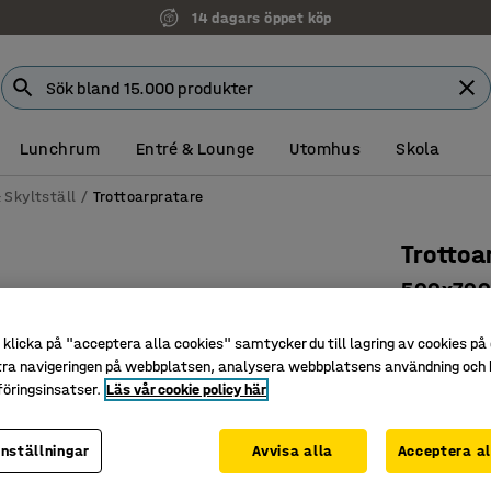
14 dagars öppet köp
Lunchrum
Entré & Lounge
Utomhus
Skola
 Skyltställ
Trottoarpratare
Trottoa
500x700
Art. nr
:
25
klicka på "acceptera alla cookies" samtycker du till lagring av cookies på 
Effektiv 
tra navigeringen på webbplatsen, analysera webbplatsens användning och b
öringsinsatser.
Läs vår cookie policy här
Praktisk
Hopfällb
inställningar
Avvisa alla
Acceptera al
Färg
:
Svart