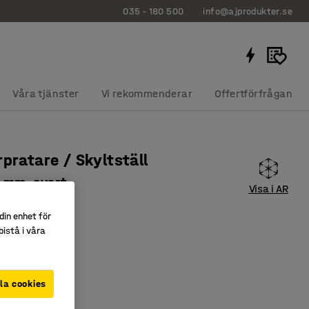
035 - 180 500
info@ajprodukter.se
Våra tjänster
Vi rekommenderar
Offertförfrågan
rpratare / Skyltställ
 mm, svart
Visa i AR
8262
din enhet för
exponering
istå i våra
t handtag
ar
la cookies