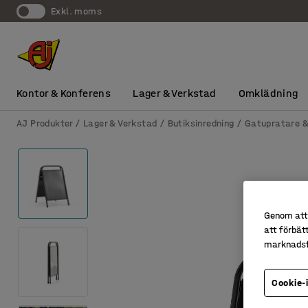
exkl. moms
Kontor & Konferens
Lager & Verkstad
Omklädning
AJ Produkter
Lager & Verkstad
Butiksinredning
Gatupratare &
Genom att 
att förbät
marknadsf
Cookie-