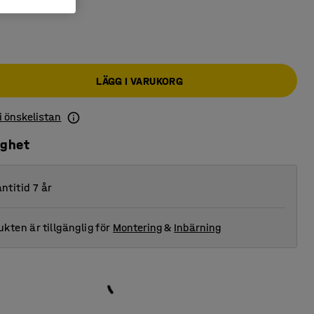
LÄGG I VARUKORG
 i önskelistan
ighet
ntitid 7 år
kten är tillgänglig för
Montering
&
Inbärning