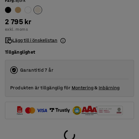
Färg
:
Björk
2 795 kr
exkl. moms
Lägg till i önskelistan
Tillgänglighet
Garantitid 7 år
Produkten är tillgänglig för
Montering
&
Inbärning