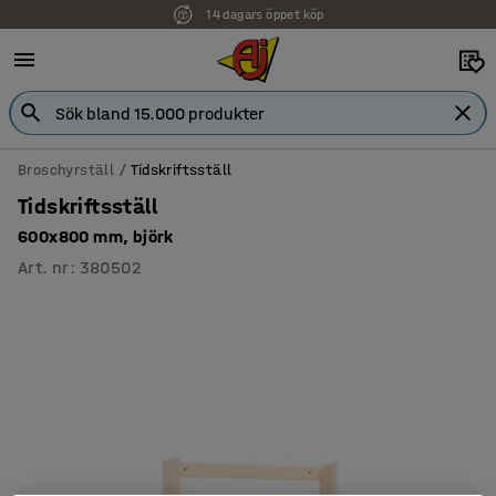
14 dagars öppet köp
Broschyrställ
Tidskriftsställ
Tidskriftsställ
600x800 mm, björk
Art. nr
:
380502