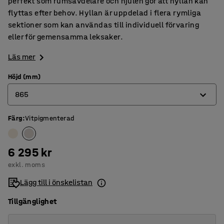
perfekt som rumsavdelare och hjulen gör att hyllan kan
flyttas efter behov. Hyllan är uppdelad i flera rymliga
sektioner som kan användas till individuell förvaring
eller för gemensamma leksaker.
Läs mer
Höjd (mm)
865
Färg
:
Vitpigmenterad
500
865
6 295 kr
1245
exkl. moms
Lägg till i önskelistan
Tillgänglighet