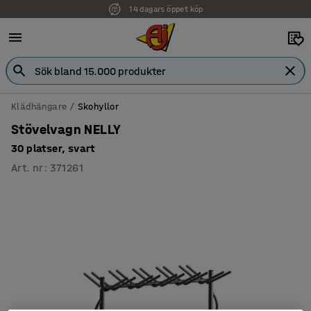
14 dagars öppet köp
Klädhängare
Skohyllor
Stövelvagn NELLY
30 platser, svart
Art. nr
:
371261