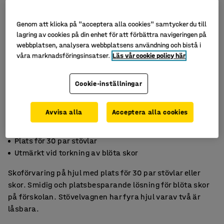
Genom att klicka på "acceptera alla cookies" samtycker du till
lagring av cookies på din enhet för att förbättra navigeringen på
webbplatsen, analysera webbplatsens användning och bistå i
våra marknadsföringsinsatser.
Läs vår cookie policy här
Cookie-inställningar
Avvisa alla
Acceptera alla cookies
Flexibel med 4 st länkhjul
Plats för 30 par stövlar
Utmärkt vid torkning av blöta skor
Skoförvaring på hjul med plats för 30 par stövlar eller
skor. Smidig och platsbesparande lösning för blöta skor
på förskolan. Stövelvagnen har fyra hjul varav två är
låsbara.