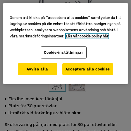
Genom att klicka på "acceptera alla cookies" samtycker du till
lagring av cookies på din enhet för att förbättra navigeringen på
webbplatsen, analysera webbplatsens användning och bistå i
våra marknadsföringsinsatser.
Läs vår cookie policy här
Cookie-inställningar
Avvisa alla
Acceptera alla cookies
Flexibel med 4 st länkhjul
Plats för 30 par stövlar
Utmärkt vid torkning av blöta skor
Skoförvaring på hjul med plats för 30 par stövlar eller