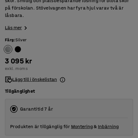
skor. Smidig och platsbesparande lösning för blöta skor
på förskolan. Stövelvagnen har fyra hjul varav två är
låsbara.
Läs mer
Färg
:
Silver
3 095 kr
exkl. moms
Lägg till i önskelistan
Tillgänglighet
Garantitid 7 år
Produkten är tillgänglig för
Montering
&
Inbärning