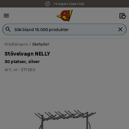
14 dagars öppet köp
Faktura för företag
Klädhängare
Skohyllor
Stövelvagn NELLY
30 platser, silver
Art. nr
:
371262