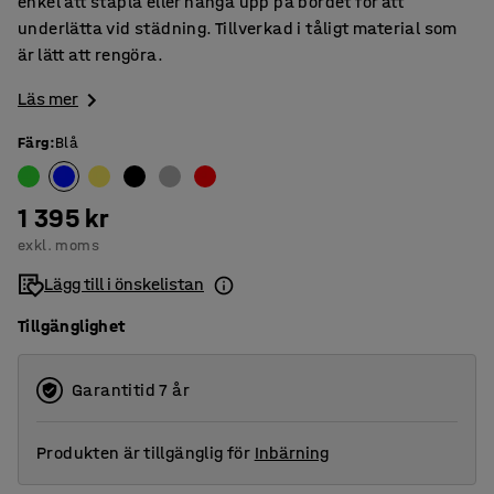
enkel att stapla eller hänga upp på bordet för att
underlätta vid städning. Tillverkad i tåligt material som
är lätt att rengöra.
Läs mer
Färg
:
Blå
1 395 kr
exkl. moms
Lägg till i önskelistan
Tillgänglighet
Garantitid 7 år
Produkten är tillgänglig för
Inbärning