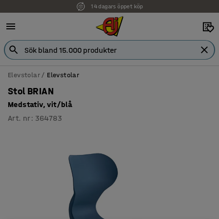
14 dagars öppet köp
Faktura för företag
Elevstolar
Elevstolar
Stol BRIAN
Medstativ, vit/blå
Art. nr
:
364783