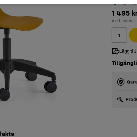
1 495 k
exkl. moms
Lägg till
Tillgängl
Gara
Produ
 fakta