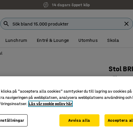
14 dagars öppet köp
Lunchrum
Entré & Lounge
Utomhus
Skola
ul
Stol BR
Höj- och 
Art. nr
:
36
klicka på "acceptera alla cookies" samtycker du till lagring av cookies på 
tra navigeringen på webbplatsen, analysera webbplatsens användning och b
Med hjul 
öringsinsatser.
Läs vår cookie policy här
Enkel att
Ergonomis
inställningar
Avvisa alla
Acceptera al
Färg
:
Gul