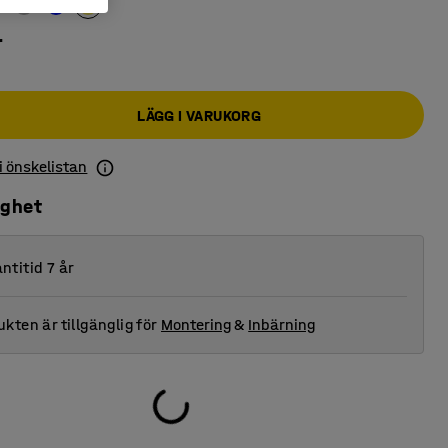
r
LÄGG I VARUKORG
 i önskelistan
ighet
ntitid 7 år
kten är tillgänglig för
Montering
&
Inbärning