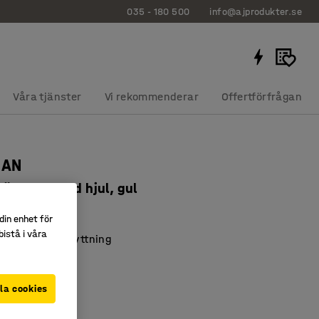
035 - 180 500
info@ajprodukter.se
Våra tjänster
Vi rekommenderar
Offertförfrågan
IAN
sänkbar, med hjul, gul
4736
din enhet för
istå i våra
för smidig förflyttning
 torka av
kt sittskal
la cookies