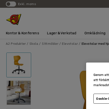
exkl. moms
Kontor & Konferens
Lager & Verkstad
Omklädning
AJ Produkter
Skola
Sittmöbler
Elevstolar
Elevstolar med hj
Genom att 
att förbät
marknadsf
Cookie-