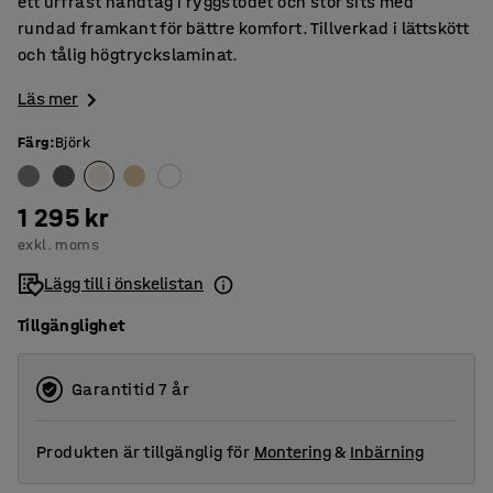
ett urfräst handtag i ryggstödet och stor sits med
rundad framkant för bättre komfort. Tillverkad i lättskött
och tålig högtryckslaminat.
Läs mer
Färg
:
Björk
1 295 kr
exkl. moms
Lägg till i önskelistan
Tillgänglighet
Garantitid 7 år
Produkten är tillgänglig för
Montering
&
Inbärning