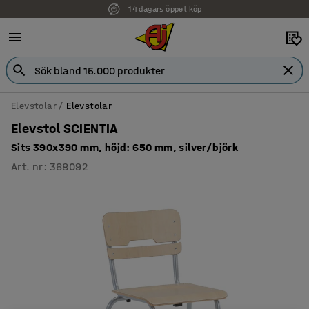
14 dagars öppet köp
Faktura för företag
Elevstolar
Elevstolar
Elevstol SCIENTIA
Sits 390x390 mm, höjd: 650 mm, silver/björk
Art. nr
:
368092