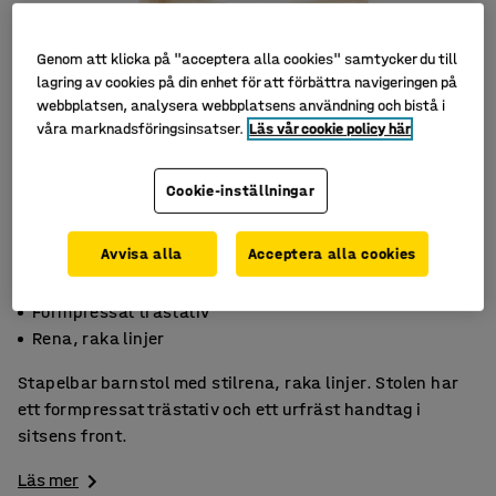
Genom att klicka på "acceptera alla cookies" samtycker du till
lagring av cookies på din enhet för att förbättra navigeringen på
webbplatsen, analysera webbplatsens användning och bistå i
våra marknadsföringsinsatser.
Läs vår cookie policy här
Cookie-inställningar
Avvisa alla
Acceptera alla cookies
Stapelbar
Formpressat trästativ
Rena, raka linjer
Stapelbar barnstol med stilrena, raka linjer. Stolen har
ett formpressat trästativ och ett urfräst handtag i
sitsens front.
Läs mer