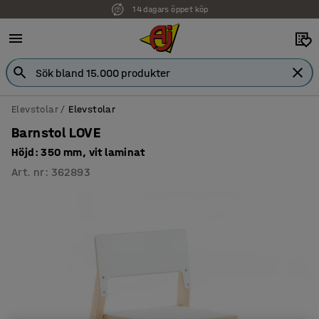
14 dagars öppet köp
Faktura för företag
Elevstolar
Elevstolar
Barnstol LOVE
Höjd: 350 mm, vit laminat
Art. nr
:
362893