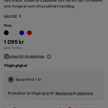
nätt stativ. Stolen är stapelbar och har ett hål i sittskalet
som fungerar som ett praktiskt handtag.
Läs mer
Färg
:
1 095 kr
exkl. moms
Lägg till i önskelistan
Tillgänglighet
Garantitid 7 år
Produkten är tillgänglig för
Montering
&
Inbärning