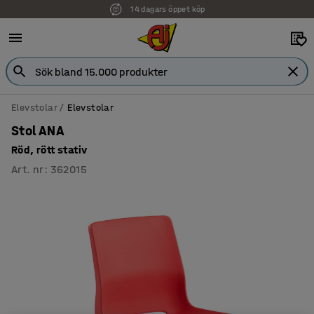
14 dagars öppet köp
Faktura för företag
Elevstolar
Elevstolar
Stol ANA
Röd, rött stativ
Art. nr
:
362015