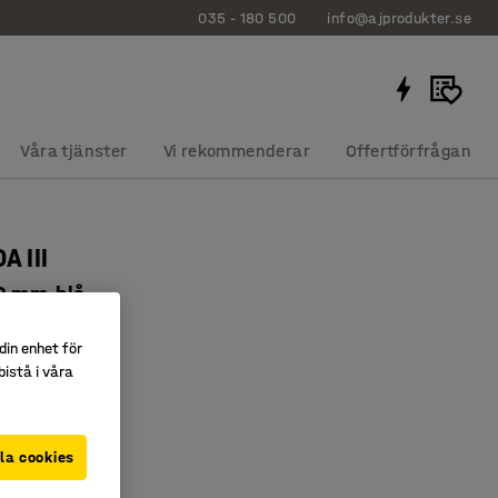
035 - 180 500
info@ajprodukter.se
Våra tjänster
Vi rekommenderar
Offertförfrågan
A III
0 mm,blå
1424
din enhet för
rgval
istå i våra
sk sits
 rengöra
la cookies