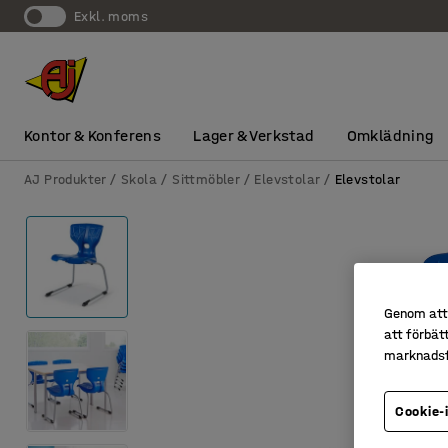
exkl. moms
Kontor & Konferens
Lager & Verkstad
Omklädning
AJ Produkter
Skola
Sittmöbler
Elevstolar
Elevstolar
Genom att 
att förbät
marknadsf
Cookie-