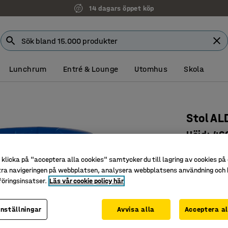
14 dagars öppet köp
Lunchrum
Entré & Lounge
Utomhus
Skola
Stol ALD
Höjd: 46
Art. nr
:
36
klicka på "acceptera alla cookies" samtycker du till lagring av cookies på 
Många fä
tra navigeringen på webbplatsen, analysera webbplatsens användning och b
öringsinsatser.
Läs vår cookie policy här
Ergonomi
Enkel att
inställningar
Avvisa alla
Acceptera al
Färg
:
Blå