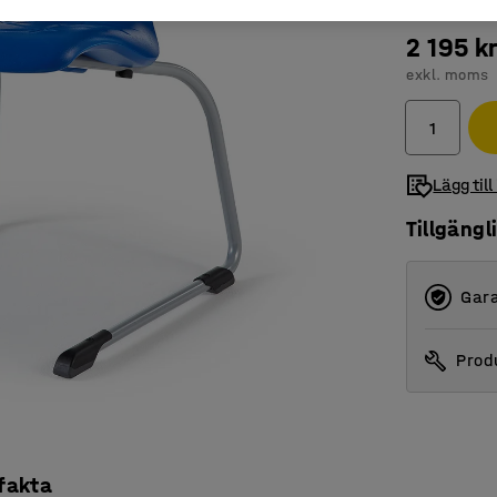
2 195 k
exkl. moms
Lägg till
Tillgängl
Gara
Produ
 fakta