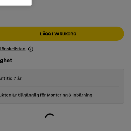
r
LÄGG I VARUKORG
 i önskelistan
ighet
ntitid 7 år
kten är tillgänglig för
Montering
&
Inbärning