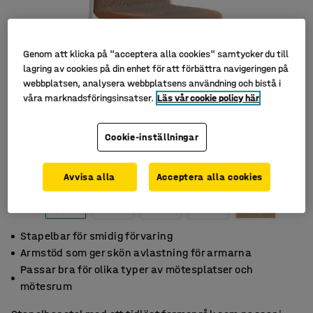
Genom att klicka på "acceptera alla cookies" samtycker du till
lagring av cookies på din enhet för att förbättra navigeringen på
webbplatsen, analysera webbplatsens användning och bistå i
våra marknadsföringsinsatser.
Läs vår cookie policy här
Cookie-inställningar
Avvisa alla
Acceptera alla cookies
Stapelbar för smidig förvaring
Armstöd som ger skön avlastning för armarna
Passar bra för olika typer av mötesplatser och
mötesrum