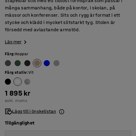
Stapelbar stol med ett tidlöst formspråk som passar i
många sammanhang, både på kontor, i skolan, på
mässor och konferenser. Sits och rygg är format i ett
stycke och klädd i mycket slitstarkt tyg. Stolen är
försedd med avlastande armstöd.
Läs mer
Färg
:
Koppar
Färg stativ
:
Vit
1 895 kr
exkl. moms
Lägg till i önskelistan
Tillgänglighet