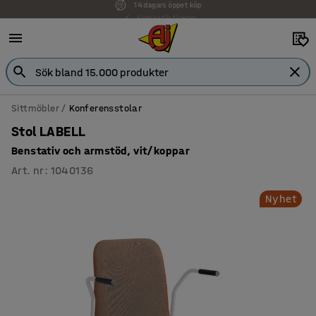
Faktura för företag
Sittmöbler
Konferensstolar
Stol LABELL
Benstativ och armstöd, vit/koppar
Art. nr
:
1040136
Nyhet