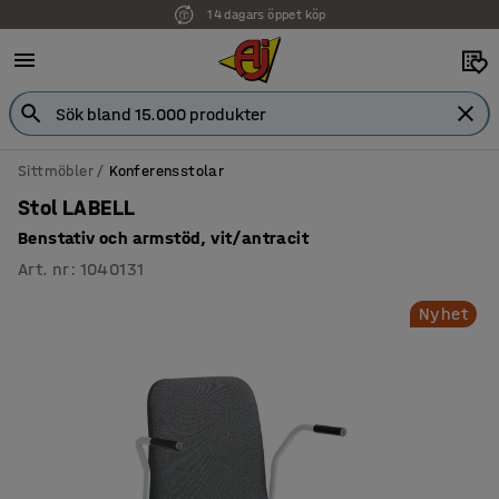
14 dagars öppet köp
Sittmöbler
Konferensstolar
Stol LABELL
Benstativ och armstöd, vit/antracit
Art. nr
:
1040131
Nyhet