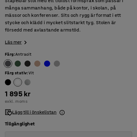
Stapelbar stol med ett tidlöst formspråk som passar i
många sammanhang, både på kontor, i skolan, på
mässor och konferenser. Sits och rygg är format i ett
stycke och klädd i mycket slitstarkt tyg. Stolen är
försedd med avlastande armstöd.
Läs mer
Färg
:
Antracit
Färg stativ
:
Vit
1 895 kr
exkl. moms
Lägg till i önskelistan
Tillgänglighet