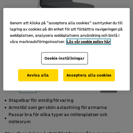
Genom att klicka på "acceptera alla cookies" samtycker du till
lagring av cookies på din enhet för att förbättra navigeringen på
webbplatsen, analysera webbplatsens användning och bistå i
våra marknadsföringsinsatser.
Läs vår cookie policy här
Cookie-inställningar
Avvisa alla
Acceptera alla cookies
Stapelbar för smidig förvaring
Armstöd som ger skön avlastning för armarna
Passar bra för olika typer av mötesplatser och
mötesrum