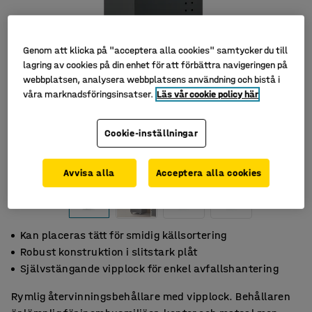
Genom att klicka på "acceptera alla cookies" samtycker du till
lagring av cookies på din enhet för att förbättra navigeringen på
webbplatsen, analysera webbplatsens användning och bistå i
våra marknadsföringsinsatser.
Läs vår cookie policy här
Cookie-inställningar
Avvisa alla
Acceptera alla cookies
Kan placeras tätt för smidig källsortering
Robust konstruktion i slitstark plåt
Självstängande vipplock för enkel avfallshantering
Rymlig återvinningsbehållare med vipplock. Behållaren