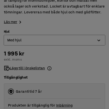
är lämplig för inomhusmiljöer, kontor och matsal men
också lager och verkstad. Locket är avtagbart för enklare
tömningar. Levereras med både hjul och med glidfötter.
Läs mer
Hjul
Med hjul
1 995 kr
Med hjul
exkl. moms
Utan hjul
Lägg till i önskelistan
Tillgänglighet
Garantitid 7 år
Produkten är tillgänglig för
Inbärning