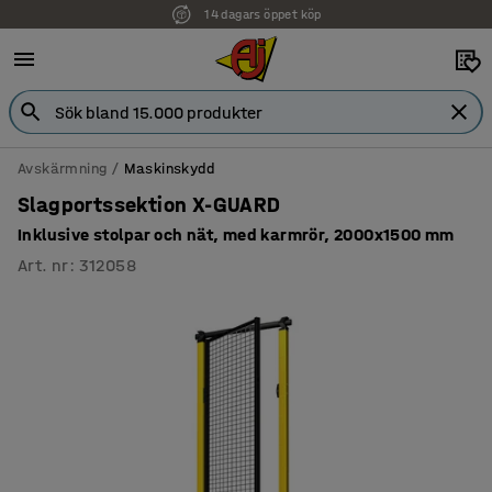
14 dagars öppet köp
Faktura för företag
Avskärmning
Maskinskydd
Slagportssektion X-GUARD
Inklusive stolpar och nät, med karmrör, 2000x1500 mm
Art. nr
:
312058