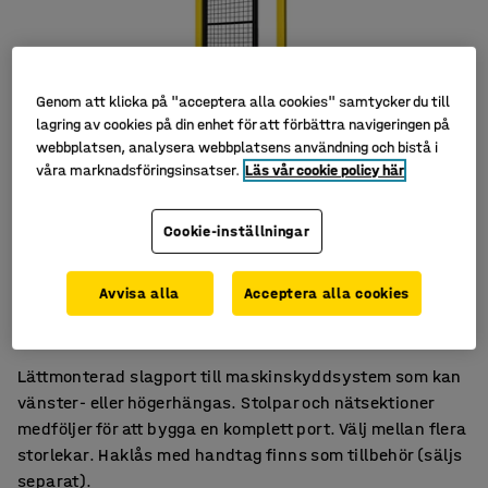
Genom att klicka på "acceptera alla cookies" samtycker du till
lagring av cookies på din enhet för att förbättra navigeringen på
webbplatsen, analysera webbplatsens användning och bistå i
våra marknadsföringsinsatser.
Läs vår cookie policy här
Cookie-inställningar
Kan vänster- eller högerhängas
Avvisa alla
Acceptera alla cookies
Inkl. stolpar och nät
Finns i flera olika storlekar
Lättmonterad slagport till maskinskyddsystem som kan
vänster- eller högerhängas. Stolpar och nätsektioner
medföljer för att bygga en komplett port. Välj mellan flera
storlekar. Haklås med handtag finns som tillbehör (säljs
separat).