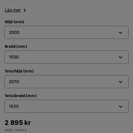
Läs mer
Höjd (mm)
2000
Bredd (mm)
2000
1500
2300
Totalhöjd (mm)
900
2070
1500
Totalbredd (mm)
2070
1630
2370
2 895 kr
1030
exkl. moms