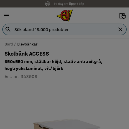
14 dagars öppet köp
Faktura för företag
Bord
Elevbänkar
Skolbänk ACCESS
650x550 mm, ställbar höjd, stativ antracitgrå,
högtryckslaminat, vit/björk
Art. nr
:
343906