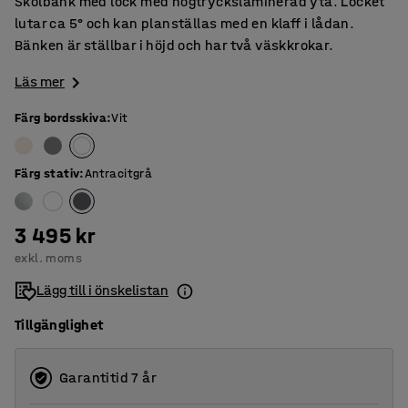
Skolbänk med lock med högtryckslaminerad yta. Locket
lutar ca 5° och kan planställas med en klaff i lådan.
Bänken är ställbar i höjd och har två väskkrokar.
Läs mer
Färg bordsskiva
:
Vit
Färg stativ
:
Antracitgrå
3 495 kr
exkl. moms
Lägg till i önskelistan
Tillgänglighet
Garantitid 7 år