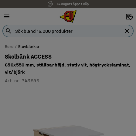
14 dagars öppet köp
Faktura för företag
Bord
Elevbänkar
Skolbänk ACCESS
650x550 mm, ställbar höjd, stativ vit, högtryckslaminat,
vit/björk
Art. nr
:
343896