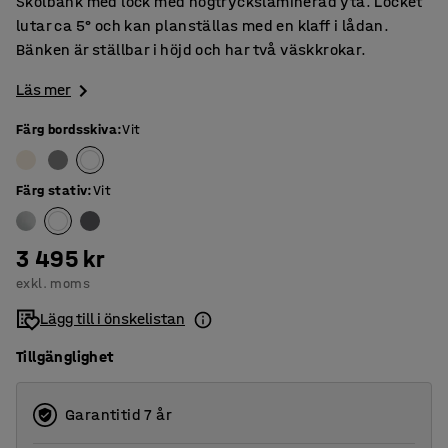
Skolbänk med lock med högtryckslaminerad yta. Locket
lutar ca 5° och kan planställas med en klaff i lådan.
Bänken är ställbar i höjd och har två väskkrokar.
Läs mer
Färg bordsskiva
:
Vit
Färg stativ
:
Vit
3 495 kr
exkl. moms
Lägg till i önskelistan
Tillgänglighet
Garantitid 7 år