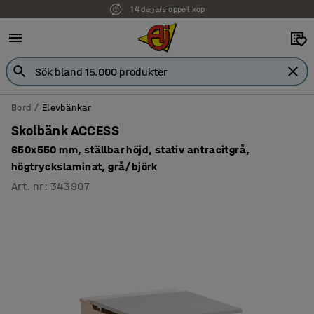
14 dagars öppet köp
Faktura för företag
Bord
Elevbänkar
Skolbänk ACCESS
650x550 mm, ställbar höjd, stativ antracitgrå,
högtryckslaminat, grå/björk
Art. nr
:
343907