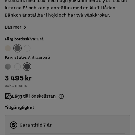
Skolbänk med lock med högtryckslaminerad yta. Locket
lutar ca 5° och kan planställas med en klaff i lådan.
Bänken är ställbar i höjd och har två väskkrokar.
Läs mer
Färg bordsskiva
:
Grå
Färg stativ
:
Antracitgrå
3 495 kr
exkl. moms
Lägg till i önskelistan
Tillgänglighet
Garantitid 7 år