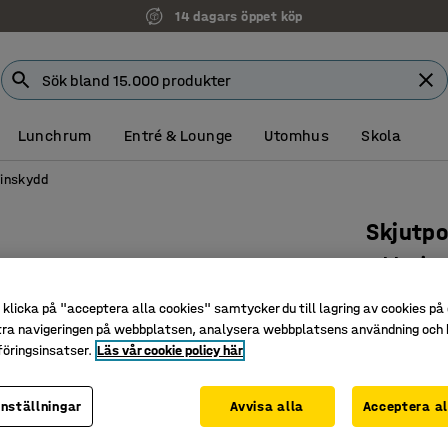
14 dagars öppet köp
Lunchrum
Entré & Lounge
Utomhus
Skola
inskydd
Skjutp
Inklusiv
Art. nr
:
312
klicka på "acceptera alla cookies" samtycker du till lagring av cookies på 
tra navigeringen på webbplatsen, analysera webbplatsens användning och b
Lämpligt
öringsinsatser.
Läs vår cookie policy här
Finns i fl
För mask
inställningar
Avvisa alla
Acceptera al
Höjd (mm)