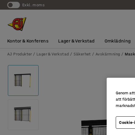
exkl. moms
Kontor & Konferens
Lager & Verkstad
Omklädning
AJ Produkter
Lager & Verkstad
Säkerhet
Avskärmning
Mask
Genom att 
att förbät
marknadsf
Cookie-