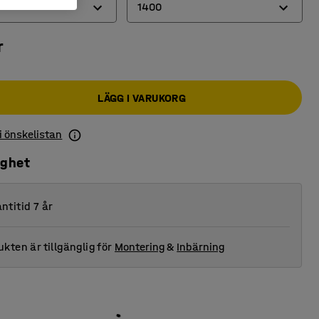
1400
r
1400
2200
LÄGG I VARUKORG
 i önskelistan
ighet
ntitid 7 år
kten är tillgänglig för
Montering
&
Inbärning