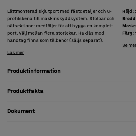
Lättmonterad skjutport med fästdetaljer och u-
Höjd
:
profilskena till maskinskyddsystem. Stolpar och
Bredd
nätsektioner medföljer för att bygga en komplett
Masks
port. Välj mellan flera storlekar. Haklås med
Färg
:
handtag finns som tillbehör (säljs separat).
Se mer
Läs mer
Produktinformation
För att undvika risker och personskador bör maskiner förva
Produktfakta
Maskinskyddssystemet X-GUARD är ett smidigt och enkelt a
enligt EU:s maskindirektiv.
Höjd
:
2000
mm
Dokument
Bredd
:
1400
mm
En skjutport är ett lämpligt alternativ till en slagport i tr
Maskstorlek
:
50x30
mm
att bygga en port som passar ditt behov.
Färg
:
Svart
Skriv ut produktblad
Material
:
Nät
Skjutporten har enkla fästanordningar och en u-profilske