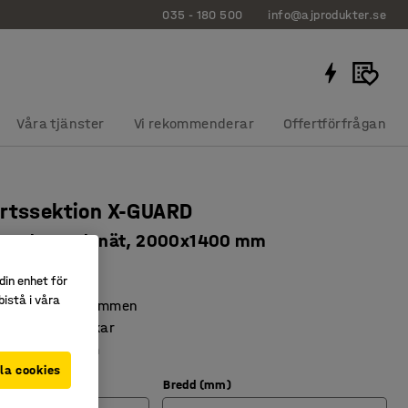
035 - 180 500
info@ajprodukter.se
Våra tjänster
Vi rekommenderar
Offertförfrågan
ortssektion X-GUARD
e stolpar och nät, 2000x1400 mm
067
din enhet för
istå i våra
 för trånga utrymmen
era olika storlekar
inskyddsystem
la cookies
Bredd (mm)