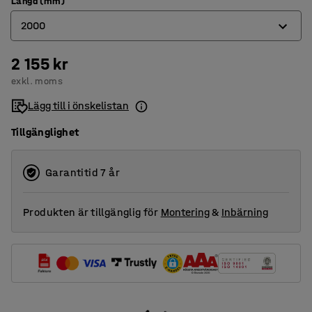
Längd (mm)
2000
2 155 kr
1000
exkl. moms
1500
Lägg till i önskelistan
2000
Tillgänglighet
Garantitid 7 år
Produkten är tillgänglig för
Montering
&
Inbärning