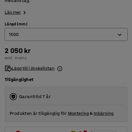
mellanstag.
Läs mer
Längd (mm)
1500
2 050 kr
1000
exkl. moms
1500
Lägg till i önskelistan
2000
Tillgänglighet
Garantitid 7 år
Produkten är tillgänglig för
Montering
&
Inbärning