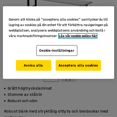
Genom att klicka på "acceptera alla cookies" samtycker du till
lagring av cookies på din enhet för att förbättra navigeringen på
webbplatsen, analysera webbplatsens användning och bistå i
våra marknadsföringsinsatser.
Läs vår cookie policy här
Cookie-inställningar
Avvisa alla
Acceptera alla cookies
Grått högtryckslaminat
Stomme av stålrör
Robust och oöm
Robust bänk med stryktålig sittyta och benbockar med