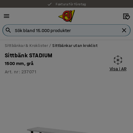
Faktura för företag
Sittbänkar & Kroklister
Sittbänkar utan kroklist
Sittbänk STADIUM
1500 mm, grå
Visa i AR
Art. nr
:
237071