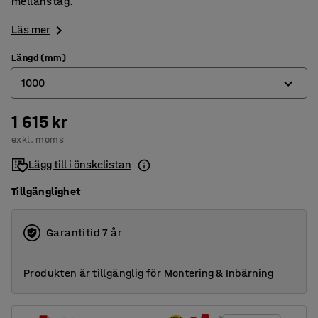
mellanstag.
Läs mer
Längd (mm)
1000
1 615 kr
1000
exkl. moms
1500
Lägg till i önskelistan
2000
Tillgänglighet
Garantitid 7 år
Produkten är tillgänglig för
Montering
&
Inbärning