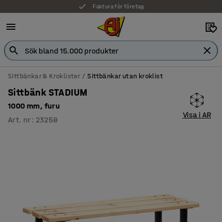
Faktura för företag
Sittbänkar & Kroklister
Sittbänkar utan kroklist
Sittbänk STADIUM
1000 mm, furu
Visa i AR
Art. nr
:
23258