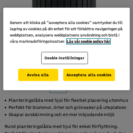
Genom att klicka på "acceptera alla cookies" samtycker du till
lagring av cookies på din enhet för att förbättra navigeringen på
webbplatsen, analysera webbplatsens användning och bistå i
våra marknadsföringsinsatser.
Läs vår cookie policy här
Cookie-inställningar
Avvisa alla
Acceptera alla cookies
Planteringslåda med hjul för flexibel placering utomhus
Perfekt för blommor, örter och grönsaker på uteplatsen
Skapar avskärmning och en mer inbjudande miljö
Rund planteringslåda med hjul för enkel förflyttning.