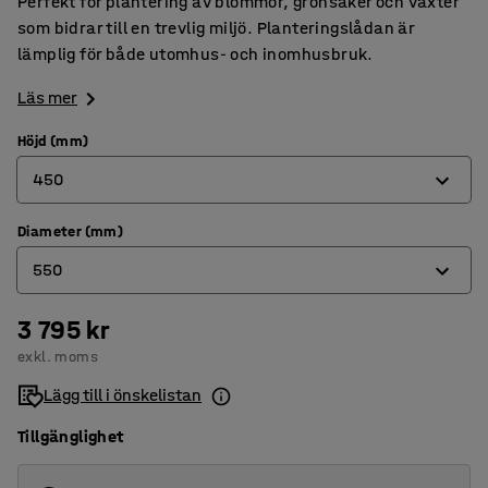
Perfekt för plantering av blommor, grönsaker och växter
som bidrar till en trevlig miljö. Planteringslådan är
lämplig för både utomhus- och inomhusbruk.
Läs mer
Höjd (mm)
450
Diameter (mm)
350
550
450
550
3 795 kr
400
exkl. moms
550
Lägg till i önskelistan
700
Tillgänglighet