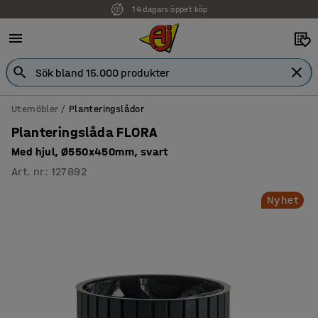
14 dagars öppet köp
Faktura för företag
Utemöbler
Planteringslådor
Planteringslåda FLORA
Med hjul, Ø550x450mm, svart
Art. nr
:
127892
Nyhet