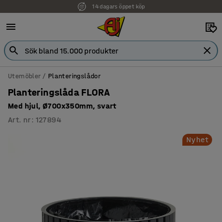
14 dagars öppet köp
Utemöbler
Planteringslådor
Planteringslåda FLORA
Med hjul, Ø700x350mm, svart
Art. nr
:
127894
Nyhet