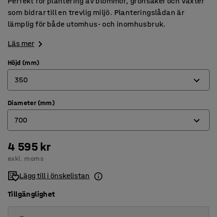
Perfekt för plantering av blommor, grönsaker och växter
som bidrar till en trevlig miljö. Planteringslådan är
lämplig för både utomhus- och inomhusbruk.
Läs mer
Höjd (mm)
350
Diameter (mm)
350
700
450
550
4 595 kr
400
exkl. moms
550
Lägg till i önskelistan
700
Tillgänglighet