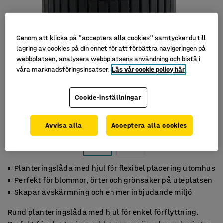
Genom att klicka på "acceptera alla cookies" samtycker du till
lagring av cookies på din enhet för att förbättra navigeringen på
webbplatsen, analysera webbplatsens användning och bistå i
våra marknadsföringsinsatser.
Läs vår cookie policy här
Cookie-inställningar
Avvisa alla
Acceptera alla cookies
Planteringslåda med hjul för flexibel placering utomhus
Perfekt för blommor, örter och grönsaker på uteplatsen
Skapar avskärmning och en mer inbjudande miljö
Rund planteringslåda med hjul för enkel förflyttning.