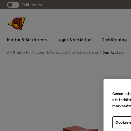
exkl. moms
Kontor & Konferens
Lager & Verkstad
Omklädning
AJ Produkter
Lager & Verkstad
Lyftutrustning
Domkrafter
Genom att 
att förbät
marknadsf
Cookie-