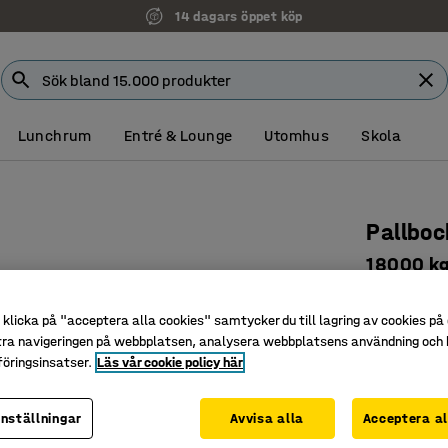
14 dagars öppet köp
Lunchrum
Entré & Lounge
Utomhus
Skola
Pallboc
18000 kg
Art. nr
:
40
klicka på "acceptera alla cookies" samtycker du till lagring av cookies på 
För säkra
tra navigeringen på webbplatsen, analysera webbplatsens användning och b
Hög kapa
öringsinsatser.
Läs vår cookie policy här
Justerbar
inställningar
Avvisa alla
Acceptera al
Maxhöjd (m