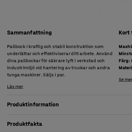
Sammanfattning
Kort
Pallbock i kraftig och stabil konstruktion som
Maxhö
underlättar och effektiviserar ditt arbete. Använd
Minst
dina pallbockar för säkrare lyft i verkstad och
Färg
:
industrimiljö vid hantering av truckar och andra
Mater
tunga maskiner. Säljs i par.
Se mer
Läs mer
Produktinformation
Pallbockar med extra stor kapacitet som underlättar lyft oc
Produktfakta
industrimiljö. Att använda dig av pallbockar vid lyft av mo
lyft och underlättar din arbetsställning.