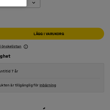
LÄGG I VARUKORG
 i önskelistan
ighet
ntitid 7 år
kten är tillgänglig för
Inbärning