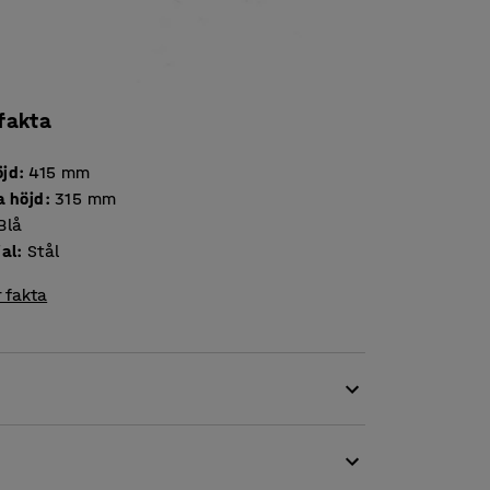
 fakta
jd
:
415
mm
a höjd
:
315
mm
Blå
ial
:
Stål
 fakta
h effektiviserar ditt arbete i verkstad samt
tviktstruckar och tyngre gods, ger dig säkrare