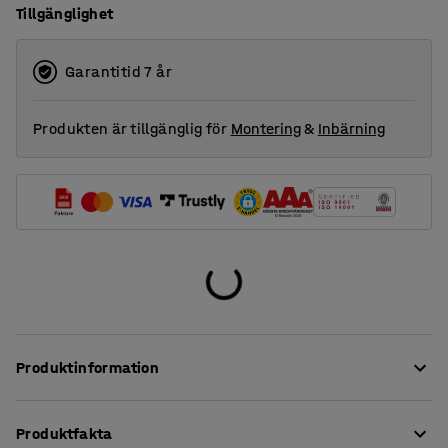
Tillgänglighet
Garantitid 7 år
Produkten är tillgänglig för
Montering
&
Inbärning
Produktinformation
Mattan MELVIN är tillverkad av återvunnet material från
Produktfakta
bland annat fiskenät och plastflaskor. Den är framtagen