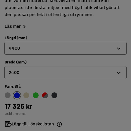
återvunnet material. MELVIN är en matta som kan
placeras i de flesta miljöer med hög trafik vilket gör att
den passar perfekt i offentliga utrymmen.
Läs mer
Längd (mm)
4400
Bredd (mm)
3000
2400
3600
4400
Färg
:
Blå
2000
2400
17 325 kr
exkl. moms
Lägg till i önskelistan