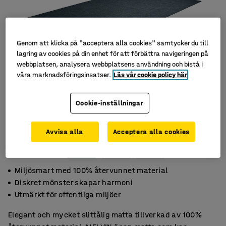
Genom att klicka på "acceptera alla cookies" samtycker du till
lagring av cookies på din enhet för att förbättra navigeringen på
webbplatsen, analysera webbplatsens användning och bistå i
våra marknadsföringsinsatser.
Läs vår cookie policy här
Cookie-inställningar
Avvisa alla
Acceptera alla cookies
Miljösmart med 100% återvunnet material
Diskret mönster skapar harmoni
Utmärkt för offentliga miljöer
Elegant och mycket slittålig matta tillverkad av 100%