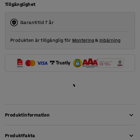
Tillgänglighet
Garantitid 7 år
Produkten är tillgänglig för
Montering
&
Inbärning
Produktinformation
Mattan MELVIN är tillverkad av återvunnet material från
Produktfakta
bland annat fiskenät och plastflaskor. Den är framtagen