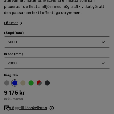
återvunnet material. MELVIN är en matta som kan
placeras i de flesta miljöer med hög trafik vilket gör att
den passar perfekt i offentliga utrymmen.
Läs mer
Längd (mm)
3000
Bredd (mm)
3000
2000
3600
4400
Färg
:
Blå
2000
2400
9 175 kr
exkl. moms
Lägg till i önskelistan