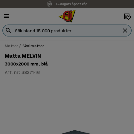
14 dagars öppet köp
Faktura för företag
Mattor
Skolmattor
Matta MELVIN
3000x2000 mm, blå
Art. nr
:
3827146