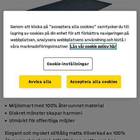
Genom att klicka på "acceptera alla cookies" samtycker du till
lagring av cookies på din enhet för att förbättra navigeringen på
webbplatsen, analysera webbplatsens användning och bistå i
våra marknadsföringsinsatser.
Läs vår cookie policy här
Cookie-inställningar
Avvisa alla
Acceptera alla cookies
Miljösmart med 100% återvunnet material
Diskret mönster skapar harmoni
Utmärkt för offentliga miljöer
Elegant och mycket slittålig matta tillverkad av 100%