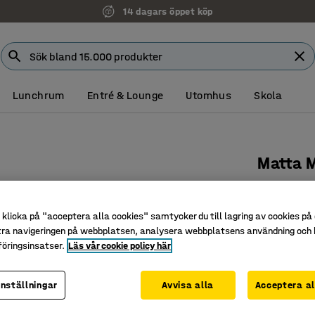
14 dagars öppet köp
Lunchrum
Entré & Lounge
Utomhus
Skola
Matta 
3600x24
Art. nr
:
38
klicka på "acceptera alla cookies" samtycker du till lagring av cookies på 
tra navigeringen på webbplatsen, analysera webbplatsens användning och b
Miljösma
öringsinsatser.
Läs vår cookie policy här
Diskret 
Utmärkt f
inställningar
Avvisa alla
Acceptera al
Längd (mm)