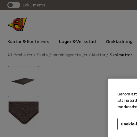
exkl. moms
Kontor & Konferens
Lager & Verkstad
Omklädning
AJ Produkter
Skola
Inredningsdetaljer
Mattor
Skolmattor
Genom att 
att förbät
marknadsf
Cookie-