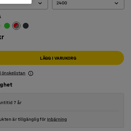
2400
å
2000
2400
kr
LÄGG I VARUKORG
 i önskelistan
ighet
ntitid 7 år
kten är tillgänglig för
Inbärning