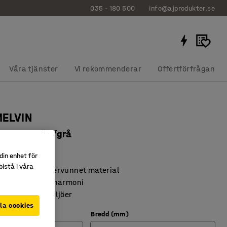
035 - 180 500
info@ajprodukter.se
Våra tjänster
Vi rekommenderar
Offertförfrågan
MELVIN
00 mm, röd/grå
27154
din enhet för
istå i våra
rt med 100% återvunnet material
mönster skapar harmoni
ör offentliga miljöer
la cookies
Bredd (mm)