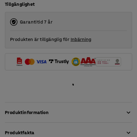
Tillgänglighet
Garantitid 7 år
Produkten är tillgänglig för
Inbärning
Produktinformation
Mattan MELVIN är tillverkad av återvunnet material från
Produktfakta
bland annat fiskenät och plastflaskor. Den är framtagen