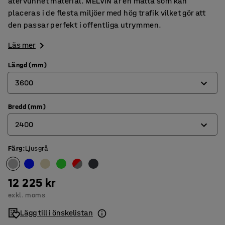
återvunnet material. MELVIN är en matta som kan
placeras i de flesta miljöer med hög trafik vilket gör att
den passar perfekt i offentliga utrymmen.
Läs mer
Längd (mm)
3600
Bredd (mm)
3000
2400
3600
4400
Färg
:
Ljusgrå
2000
2400
12 225 kr
exkl. moms
Lägg till i önskelistan