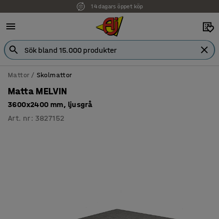
14 dagars öppet köp
Faktura för företag
Mattor
Skolmattor
Matta MELVIN
3600x2400 mm, ljusgrå
Art. nr
:
3827152