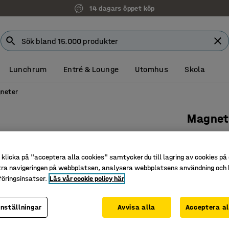
14 dagars öppet köp
Lunchrum
Entré & Lounge
Utomhus
Skola
neter
Magnet
8-pack, 
Art. nr
:
114
klicka på "acceptera alla cookies" samtycker du till lagring av cookies på 
tra navigeringen på webbplatsen, analysera webbplatsens användning och b
För whit
öringsinsatser.
Läs vår cookie policy här
Smidiga a
Ett självk
inställningar
Avvisa alla
Acceptera al
Färg
:
Vit