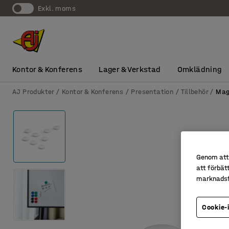
exkl. moms
Kontor & Konferens
Lager & Verkstad
Omklädning
AJ Produkter
Kontor & Konferens
Presentation
Tillbehör
Mag
Genom att 
att förbät
marknadsf
Cookie-