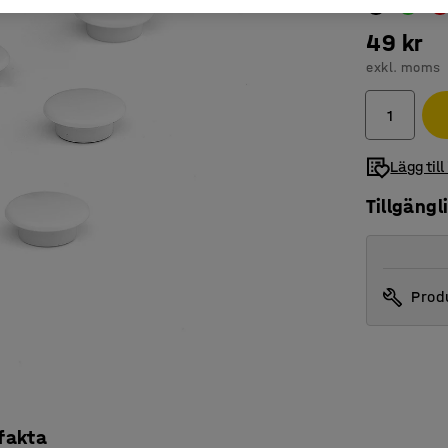
49 kr
exkl. moms
Lägg till
Tillgängl
Produ
 fakta