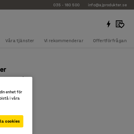
035 - 180 500
info@ajprodukter.se
Våra tjänster
Vi rekommenderar
Offertförfrågan
er
20 mm, vit
23
din enhet för
istå i våra
eboards
tt flytta
lart tillbehör
la cookies