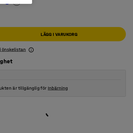
LÄGG I VARUKORG
 i önskelistan
ighet
kten är tillgänglig för
Inbärning