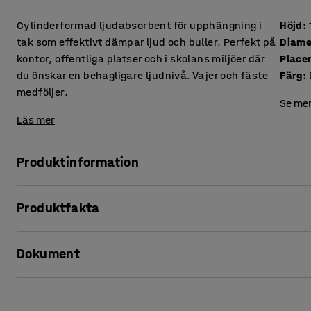
Cylinderformad ljudabsorbent för upphängning i
Höjd
:
tak som effektivt dämpar ljud och buller. Perfekt på
Diame
kontor, offentliga platser och i skolans miljöer där
Place
du önskar en behagligare ljudnivå. Vajer och fäste
Färg
:
medföljer.
Se mer
Läs mer
Produktinformation
Bygg bort buller och skapa en mjukare, behagligare ljudmil
Produktfakta
Förutom att reducera ljudnivån blir de en snygg inredningsd
öppna ytor för att skapa illusionen av sänkt taknivå utan 
Höjd
:
1000
mm
Dokument
Diameter
:
280
mm
Den takhängda absorbenten är klädd i ett tåligt tyg och h
Placering
:
Tak
efterklangstiden på ljud och slukar buller. Absorbenten är 
Färg
:
Brun
Skriv ut produktblad
upphängningen. Medföljande vajer är fyra meter och juste
Material överdrag
:
Tyg