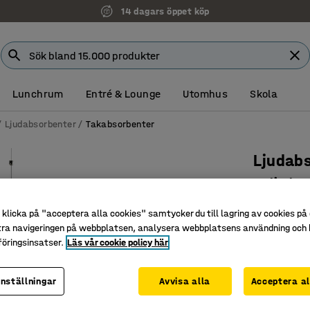
14 dagars öppet köp
Lunchrum
Entré & Lounge
Utomhus
Skola
Ljudabsorbenter
Takabsorbenter
Ljudab
Cylinder
Art. nr
:
38
klicka på "acceptera alla cookies" samtycker du till lagring av cookies på 
tra navigeringen på webbplatsen, analysera webbplatsens användning och b
Bidrar til
öringsinsatser.
Läs vår cookie policy här
Justerbar
Estetisk 
inställningar
Avvisa alla
Acceptera al
Höjd (mm)