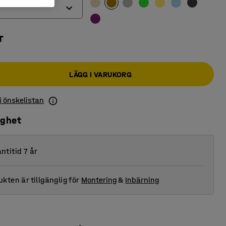
r
LÄGG I VARUKORG
 i önskelistan
ighet
ntitid 7 år
kten är tillgänglig för
Montering
&
Inbärning