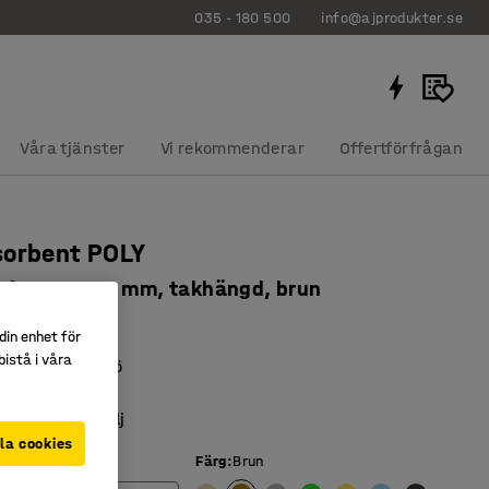
035 - 180 500
info@ajprodukter.se
Våra tjänster
Vi rekommenderar
Offertförfrågan
sorbent POLY
, Ø280x1000 mm, takhängd, brun
5228
din enhet för
istå i våra
l bättre ljudmiljö
 vajer
inredningsdetalj
la cookies
Färg
:
Brun