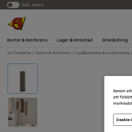
exkl. moms
Kontor & Konferens
Lager & Verkstad
Omklädning
AJ Produkter
Kontor & Konferens
Ljuddämpning & Avskärmning
Genom att 
att förbät
marknadsf
Cookie-