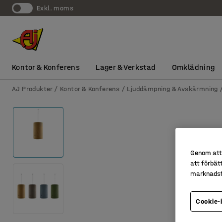
exkl. moms
Kontor & Konferens
Lager & Verkstad
Omklädning
AJ Produkter
Kontor & Konferens
Ljuddämpning & Avskärmning
Genom att 
att förbät
marknadsf
Cookie-