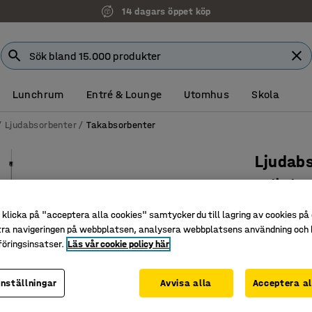
14 dagars öppet köp
Lunchrum
Entré & Lounge
Utomhus
Skola
Ljudabsorbenter
Takabsorbenter
Ljudab
Cylinder
Art. nr
:
38
klicka på "acceptera alla cookies" samtycker du till lagring av cookies på 
tra navigeringen på webbplatsen, analysera webbplatsens användning och b
Bidrar til
öringsinsatser.
Läs vår cookie policy här
Justerbar
Estetisk 
inställningar
Avvisa alla
Acceptera al
Höjd (mm)