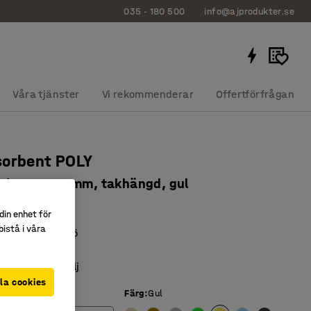
035 - 180 500
info@ajprodukter.se
Våra tjänster
Vi rekommenderar
Offertförfrågan
sorbent POLY
, Ø280x500 mm, takhängd, gul
5216
din enhet för
istå i våra
l bättre ljudmiljö
 vajer
inredningsdetalj
la cookies
Färg
:
Gul