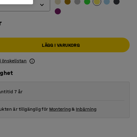
r
LÄGG I VARUKORG
 i önskelistan
ighet
ntitid 7 år
kten är tillgänglig för
Montering
&
Inbärning