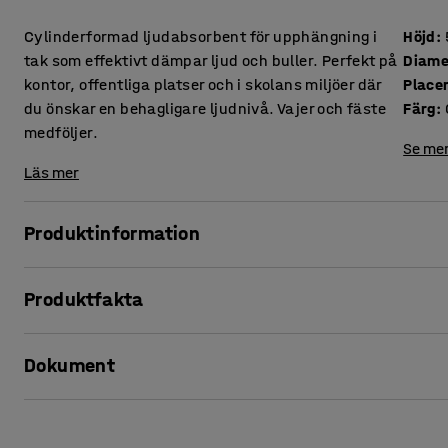
Cylinderformad ljudabsorbent för upphängning i
Höjd
:
tak som effektivt dämpar ljud och buller. Perfekt på
Diame
kontor, offentliga platser och i skolans miljöer där
Place
du önskar en behagligare ljudnivå. Vajer och fäste
Färg
:
medföljer.
Se mer
Läs mer
Produktinformation
Bygg bort buller och skapa en mjukare, behagligare ljudmil
Produktfakta
Förutom att reducera ljudnivån blir de en snygg inredningsd
öppna ytor för att skapa illusionen av sänkt taknivå utan 
Höjd
:
500
mm
Dokument
Diameter
:
280
mm
Den takhängda absorbenten är klädd i ett tåligt tyg och h
Placering
:
Tak
efterklangstiden på ljud och slukar buller. Absorbenten är 
Färg
:
Gul
Skriv ut produktblad
upphängningen. Medföljande vajer är fyra meter och juste
Material överdrag
:
Tyg