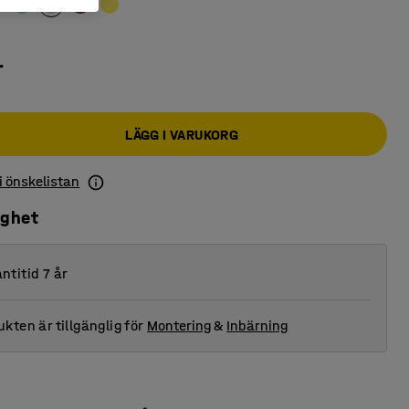
r
LÄGG I VARUKORG
 i önskelistan
ighet
ntitid 7 år
kten är tillgänglig för
Montering
&
Inbärning