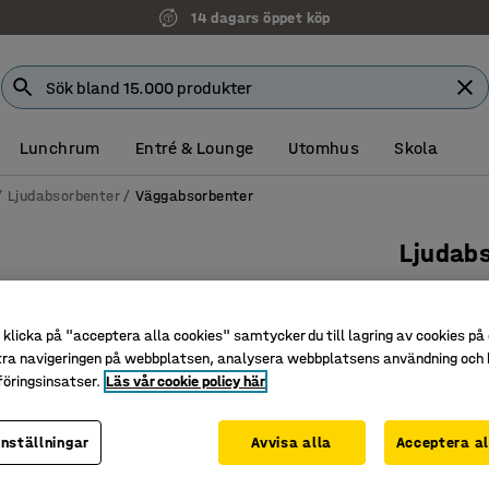
14 dagars öppet köp
Lunchrum
Entré & Lounge
Utomhus
Skola
Ljudabsorbenter
Väggabsorbenter
Ljudab
Rektange
Art. nr
:
38
klicka på "acceptera alla cookies" samtycker du till lagring av cookies på 
tra navigeringen på webbplatsen, analysera webbplatsens användning och b
Passar i o
öringsinsatser.
Läs vår cookie policy här
Bidrar til
Estetisk 
inställningar
Avvisa alla
Acceptera al
Färg
:
Beige