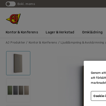
exkl. moms
Kontor & Konferens
Lager & Verkstad
Omklädning
AJ Produkter
Kontor & Konferens
Ljuddämpning & Avskärmning
Genom att 
att förbät
marknadsf
Cookie-