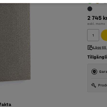
2 745 k
exkl. moms
Lägg till
Tillgängl
Gara
Produ
 fakta