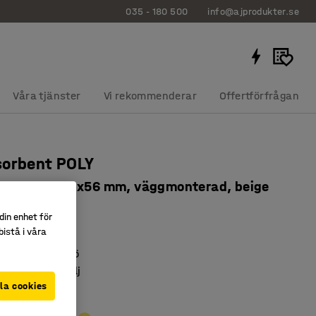
035 - 180 500
info@ajprodukter.se
Våra tjänster
Vi rekommenderar
Offertförfrågan
sorbent POLY
l, 600x1180x56 mm, väggmonterad, beige
5187
din enhet för
istå i våra
lika miljöer
l bättre ljudmiljö
inredningsdetalj
la cookies