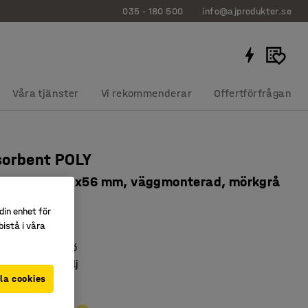
035 - 180 500
info@ajprodukter.se
Våra tjänster
Vi rekommenderar
Offertförfrågan
sorbent POLY
l, 600x1180x56 mm, väggmonterad, mörkgrå
5184
din enhet för
istå i våra
lika miljöer
l bättre ljudmiljö
inredningsdetalj
la cookies
å