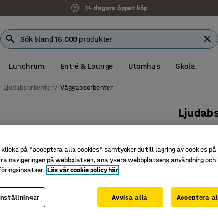
14 dagars öppet köp
Lunchrum
Entré & Lounge
Utomhus
Skola
Ljudabsorbenter
Väggabsorbenter
Ljudab
Rektange
Art. nr
:
38
klicka på "acceptera alla cookies" samtycker du till lagring av cookies på 
tra navigeringen på webbplatsen, analysera webbplatsens användning och b
Passar i o
öringsinsatser.
Läs vår cookie policy här
Bidrar til
Estetisk 
inställningar
Avvisa alla
Acceptera al
Färg
:
Mörkgr