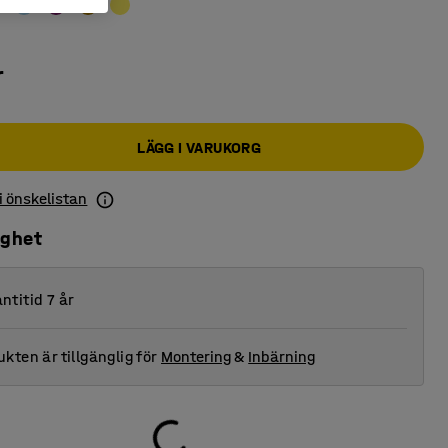
r
LÄGG I VARUKORG
 i önskelistan
ighet
ntitid 7 år
kten är tillgänglig för
Montering
&
Inbärning