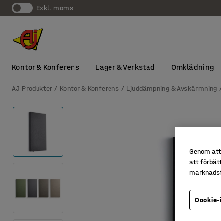
exkl. moms
Kontor & Konferens
Lager & Verkstad
Omklädning
AJ Produkter
Kontor & Konferens
Ljuddämpning & Avskärmning
Genom att 
att förbät
marknadsf
Cookie-