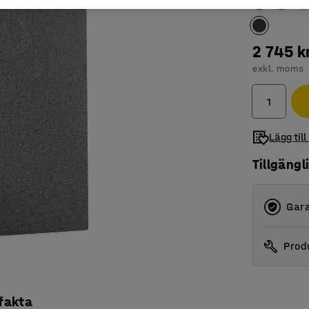
2 745 k
exkl. moms
Lägg till
Tillgängl
Gara
Produ
 fakta